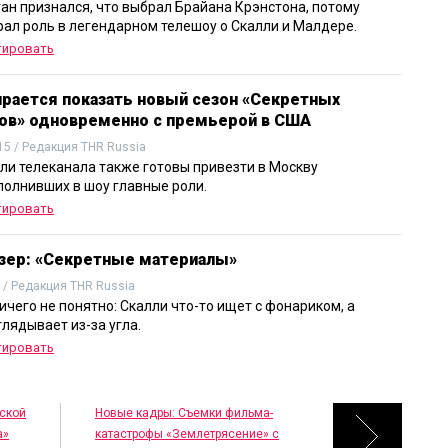
ган признался, что выбрал Брайана Крэнстона, потому
грал роль в легендарном телешоу о Скалли и Малдере.
тировать
ирается показать новый сезон «Секретных
ов» одновременно с премьерой в США
15 / Редакция THR Russia
ли телеканала также готовы привезти в Москву
сполнивших в шоу главные роли.
тировать
зер: «Секретные материалы»
 / Редакция THR Russia
ичего не понятно: Скалли что-то ищет с фонариком, а
лядывает из-за угла.
тировать
ской
Новые кадры: Съемки фильма-
а»
катастрофы «Землетрясение» с