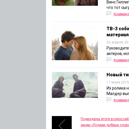
Винс Гилли
что тот сы
Коммен
ТВ-3 соб
материал
02 апреля 20
Руководите
актеров, и
Коммен
Новый ти
17 июля 2015
Из ролика н
Малдер выг
Коммен
Подведены итоги всероссий
акции «Подари добрые слов