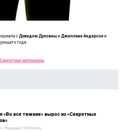
сериала с
Дэвидом Духовны
и
Джиллиан Андерсон
в
дующего года.
Секретные материалы
ал «Во все тяжкие» вырос из «Секретных
ов»
5 / Редакция THR Russia