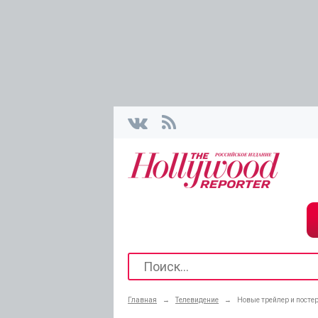
Главная
→
Телевидение
→
Новые трейлер и посте