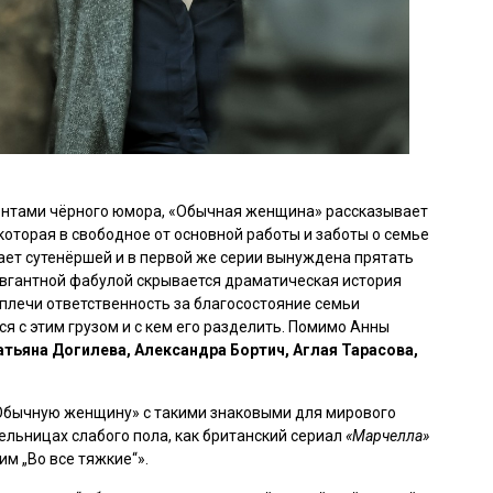
нтами чёрного юмора, «Обычная женщина» рассказывает
оторая в свободное от основной работы и заботы о семье
ает сутенёршей и в первой же серии вынуждена прятать
равгантной фабулой скрывается драматическая история
плечи ответственность за благосостояние семьи
ся с этим грузом и с кем его разделить. Помимо Анны
атьяна Догилева, Александра Бортич, Аглая Тарасова,
бычную женщину» с такими знаковыми для мирового
ельницах слабого пола, как британский сериал
«Марчелла»
им „Во все тяжкие“».