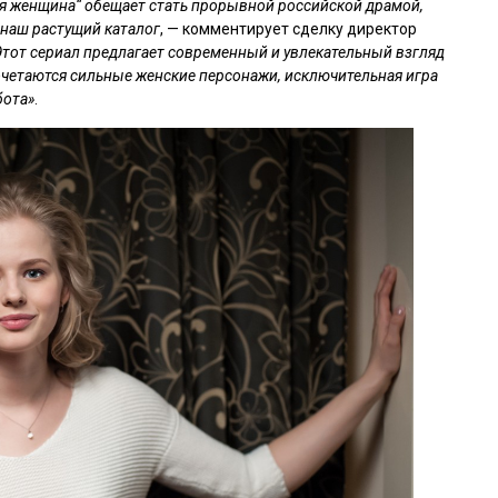
я женщина“ обещает стать прорывной российской драмой,
 наш растущий каталог
, — комментирует сделку директор
Этот сериал предлагает современный и увлекательный взгляд
очетаются сильные женские персонажи, исключительная игра
бота»
.