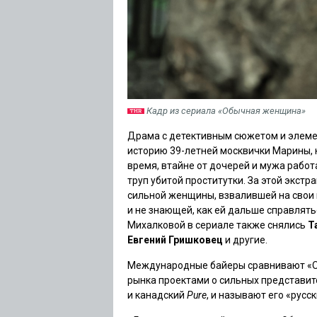
Кадр из сериала «Обычная женщина»
Драма с детективным сюжетом и элеме
историю 39-летней москвички Марины, к
время, втайне от дочерей и мужа работ
труп убитой проститутки. За этой экст
сильной женщины, взвалившей на свои 
и не знающей, как ей дальше справлять
Михалковой в сериале также снялись
Т
Евгений Гришковец
и другие.
Международные байеры сравнивают «О
рынка проектами о сильных представит
и канадский
Pure
, и называют его «русск