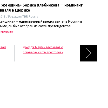
 женщина» Бориса Хлебникова — номинант
иваля в Цюрихе
2018 / Редакция THR Russia
енщина» — единственный представитель России в
мме, он был отобран из сотен претендентов.
тировать
тивам
Джордж Мартин рассказал о
приквелах «Игры престолов»