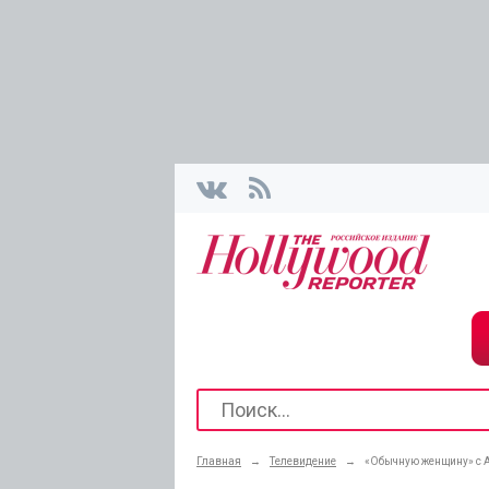
Главная
→
Телевидение
→
«Обычную женщину» с 