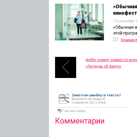
«Обычная
кинофест
14 сентября 
«Обычная ж
этой програ
Коммен
Netflix снимут сериал по мо
«Легенды об Аанге»
Комментарии