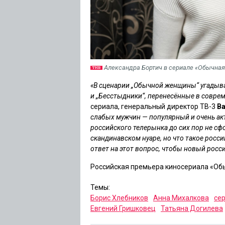
Александра Бортич в сериале «Обычна
«В сценарии „Обычной женщины“ угадыва
и „Бесстыдники“, перенесённые в совре
сериала, генеральный директор ТВ-3
Ва
слабых мужчин — популярный и очень ак
российского телерынка до сих пор не с
скандинавском нуаре, но что такое росс
ответ на этот вопрос, чтобы новый рос
Российская премьера киносериала «Обы
Темы:
Борис Хлебников
Анна Михалкова
се
Евгений Гришковец
Татьяна Догилева