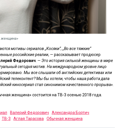
я женщина»
ются мотивы сериалов „Косяки“, „Во все тяжкие“
менные российские реалии
, — рассказывает продюсер
лерий Федорович
. —
Это история сильной женщины в мире
туальный сегодня мотив. На международном уровне лицо
формировано. Мы все слышали об английских детективах или
ийский телеконтент? Мы бы хотели, чтобы наша работа дала
сийский киносериал стал синонимом качественного прорыва»
.
чная женщина» состоится на ТВ-3 осенью 2018 года.
риал
Валерий Федорович
Александра Бортич
ТВ-3
Аглая Тарасова
Обычная женщина