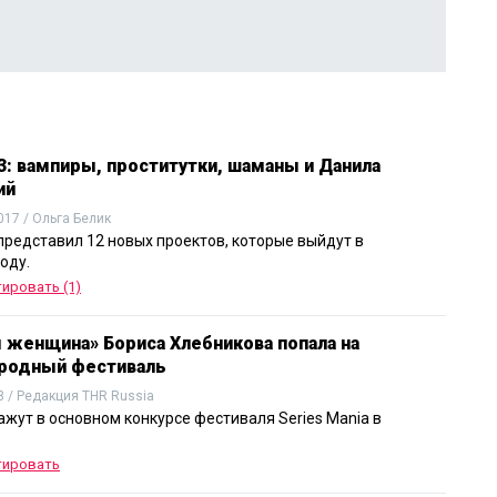
3: вампиры, проститутки, шаманы и Данила
ий
017 / Ольга Белик
представил 12 новых проектов, которые выйдут в
оду.
ировать (1)
 женщина» Бориса Хлебникова попала на
родный фестиваль
8 / Редакция THR Russia
ажут в основном конкурсе фестиваля Series Mania в
тировать