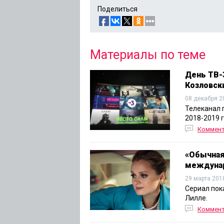
Поделиться
Материалы по теме
День ТВ-
Козловск
08 декабря 2
Телеканал 
2018-2019 г
Коммент
«Обычная
междуна
29 марта 201
Сериал пок
Лилле.
Коммен