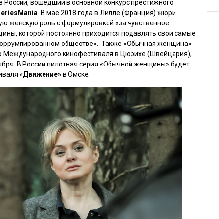
 России, вошедший в основной конкурс престижного
SeriesMania
. В мае 2018 года в Лилле (Франция) жюри
ую женскую роль с формулировкой «за чувственное
щины, которой постоянно приходится подавлять свои самые
 коррумпированном обществе». Также «Обычная женщина»
го Международного кинофестиваля в Цюрихе (Швейцария),
тября. В России пилотная серия «Обычной женщины» будет
тиваля
«Движение»
в Омске.