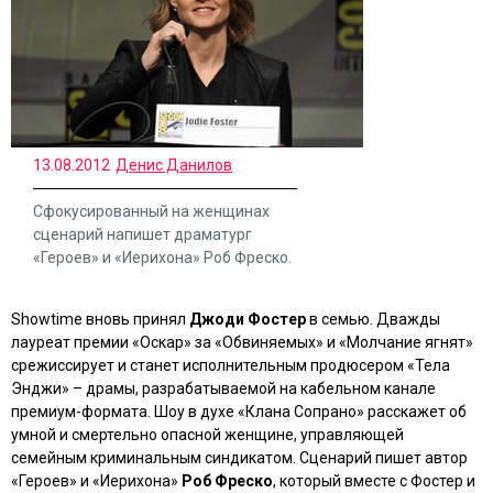
13.08.2012
Денис Данилов
Сфокусированный на женщинах
сценарий напишет драматург
«Героев» и «Иерихона» Роб Фреско.
Showtime вновь принял
Джоди Фостер
в семью. Дважды
лауреат премии «Оскар» за
«Обвиняемых»
и
«Молчание ягнят»
срежиссирует и станет исполнительным продюсером
«Тела
Энджи»
– драмы, разрабатываемой на кабельном канале
премиум-формата. Шоу в духе
«Клана Сопрано»
расскажет об
умной и смертельно опасной женщине, управляющей
семейным криминальным синдикатом. Сценарий пишет автор
«Героев»
и
«Иерихона»
Роб Фреско
, который вместе с Фостер и