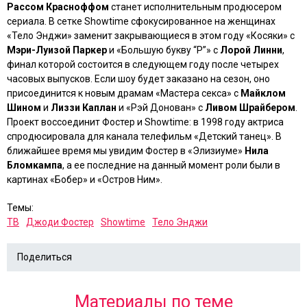
Рассом Красноффом
станет исполнительным продюсером
сериала. В сетке Showtime сфокусированное на женщинах
«Тело Энджи»
заменит закрывающиеся в этом году
«Косяки»
с
Мэри-Луизой Паркер
и
«Большую букву “Р”»
с
Лорой Линни
,
финал которой состоится в следующем году после четырех
часовых выпусков. Если шоу будет заказано на сезон, оно
присоединится к новым драмам
«Мастера секса»
с
Майклом
Шином
и
Лиззи Каплан
и
«Рэй Донован»
с
Ливом Шрайбером
.
Проект воссоединит Фостер и Showtime: в 1998 году актриса
спродюсировала для канала телефильм
«Детский танец»
. В
ближайшее время мы увидим Фостер в
«Элизиуме»
Нила
Бломкампа
, а ее последние на данный момент роли были в
картинах
«Бобер»
и
«Остров Ним»
.
Темы:
ТВ
Джоди Фостер
Showtime
Тело Энджи
Поделиться
Материалы по теме