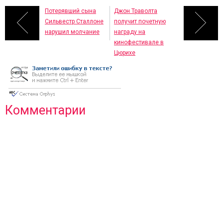
Потерявший сына
Джон Траволта
Сильвестр Сталлоне
получит почетную
нарушил молчание
награду на
кинофестивале в
Цюрихе
Комментарии