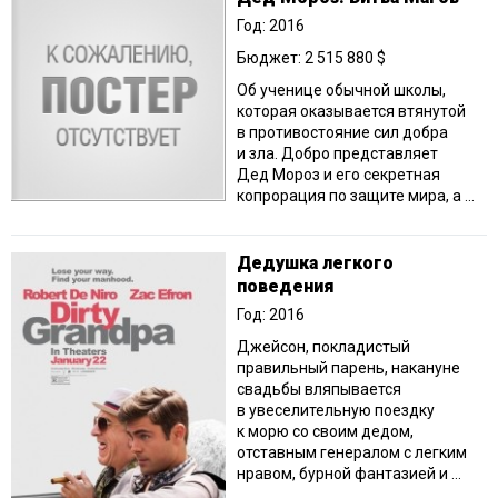
Год: 2016
Бюджет: 2 515 880 $
Об ученице обычной школы,
которая оказывается втянутой
в противостояние сил добра
и зла. Добро представляет
Дед Мороз и его секретная
копрорация по защите мира, а ...
Дедушка легкого
поведения
Год: 2016
Джейсон, покладистый
правильный парень, накануне
свадьбы вляпывается
в увеселительную поездку
к морю со своим дедом,
отставным генералом с легким
нравом, бурной фантазией и ...