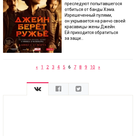
преследуют попытавшегося
отбиться от банды Хэма.
Изрешеченный пулями,
он укрывается на ранчо своей
красавицы-жены Джейн.
Ей приходится обратиться
за защи...
«
1
2
3
4
5
6
7
8
9
10
»