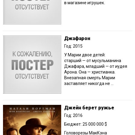
в магазине игрушек.
Джафарон
Год: 2015
У Марии двое детей:
старший — от мусульманина
Джафара, младший — от иудея
Арона. Она — христианка.
Внезапная смерть Марии
заставляет никогда не ...
Джейн берет ружье
Год: 2016
Бюджет: 25 000 000 $
Головорезы МакКэна