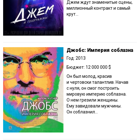
Джем ждут знаменитые сцены,
миллионный контракт и самый
крут...
Джобс: Империя соблазна
Год: 2013
Бюджет: 12 000 000 $
Он был молод, красив
и чертовски талантлив. Начав
с нуля, он смог построить
мировую империю соблазна.
О нем грезили женщины.
Ему завидовали мужчины.
Он соблазнил...