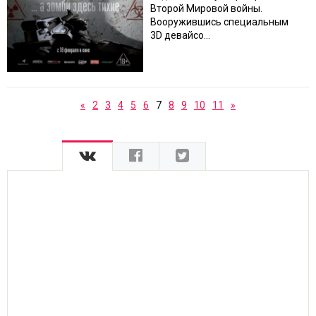
Второй Мировой войны.
Вооружившись специальным
3D девайсо...
«
2
3
4
5
6
7
8
9
10
11
»