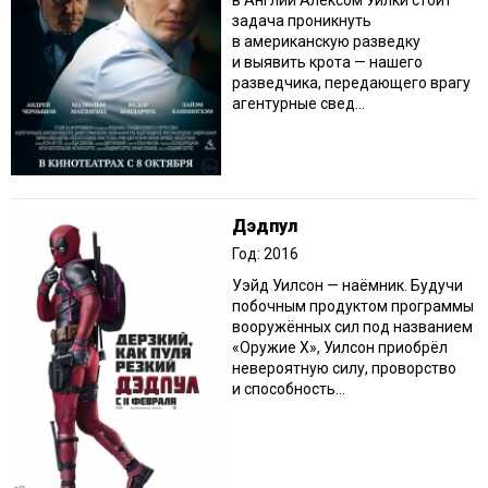
в Англии Алексом Уилки стоит
задача проникнуть
в американскую разведку
и выявить крота — нашего
разведчика, передающего врагу
агентурные свед...
Дэдпул
Год: 2016
Уэйд Уилсон — наёмник. Будучи
побочным продуктом программы
вооружённых сил под названием
«Оружие X», Уилсон приобрёл
невероятную силу, проворство
и способность...