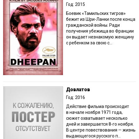
Год: 2015
Боевик «Тамильских тигров»
бежит из Шри-Ланки после конца
гражданской войны. Ради
получения убежища во Франции
он выдает незнакомую женщину
с ребенком за свою с...
Довлатов
Год: 2016
Действие фильма происходит
в начале ноября 1971 года,
сюжет охватывает несколько
дней и завершается 8-го ноября.
В центре повествования — жизнь
выдающегося русского п...