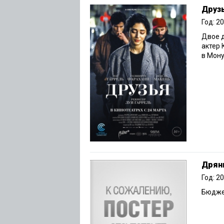
Друз
Год: 2
Двое д
актер 
в Мону
Дрян
Год: 2
Бюджет