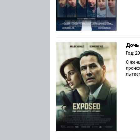
Дочь
Год: 2
С женщ
происх
пытает