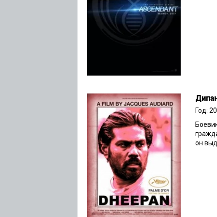
Дипа
Год: 2
Боевик
гражд
он выд