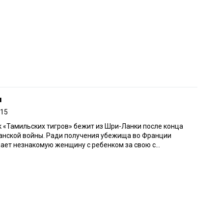
н
015
 «Тамильских тигров» бежит из Шри-Ланки после конца
анской войны. Ради получения убежища во Франции
ает незнакомую женщину с ребенком за свою с...