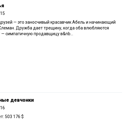
ья
015
рузей — это заносчивый красавчик Абель и начинающий
Клеман. Дружба дает трещину, когда оба влюбляются
 — симпатичную продавщицу в&nb...
ные девчонки
016
: 503 176 $