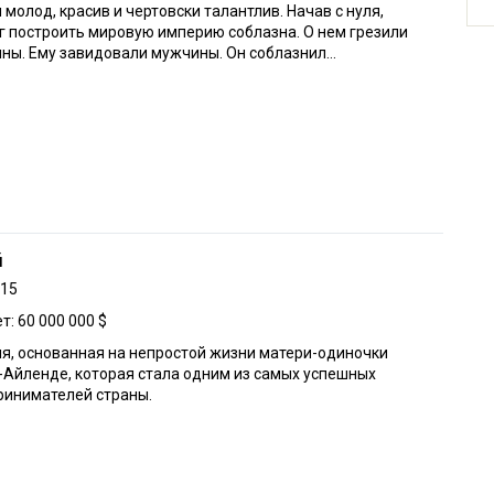
 молод, красив и чертовски талантлив. Начав с нуля,
г построить мировую империю соблазна. О нем грезили
ы. Ему завидовали мужчины. Он соблазнил...
й
015
: 60 000 000 $
я, основанная на непростой жизни матери-одиночки
-Айленде, которая стала одним из самых успешных
ринимателей страны.