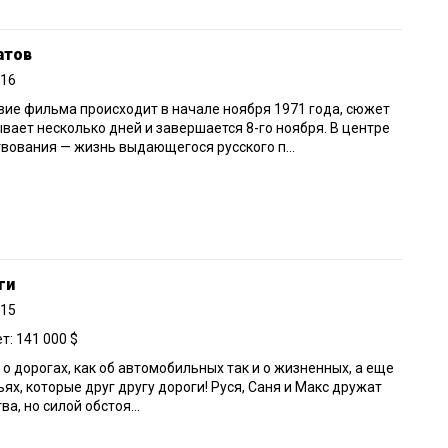
атов
016
ие фильма происходит в начале ноября 1971 года, сюжет
вает несколько дней и завершается 8-го ноября. В центре
вования — жизнь выдающегося русского п...
ги
015
: 141 000 $
о дорогах, как об автомобильных так и о жизненных, а еще
ьях, которые друг другу дороги! Руся, Саня и Макс дружат
ва, но силой обстоя...