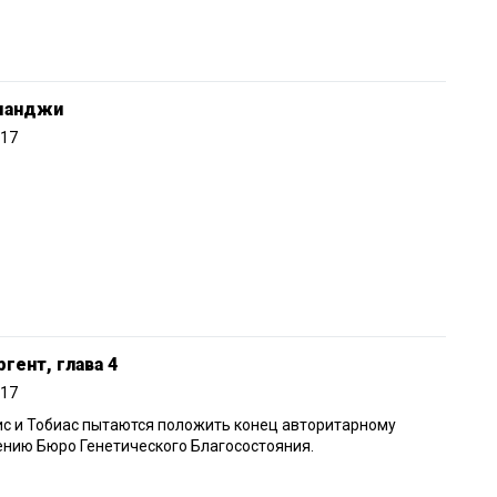
манджи
017
гент, глава 4
017
с и Тобиас пытаются положить конец авторитарному
нию Бюро Генетического Благосостояния.