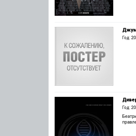
Джу
Год: 2
Дивер
Год: 2
Беатри
правле