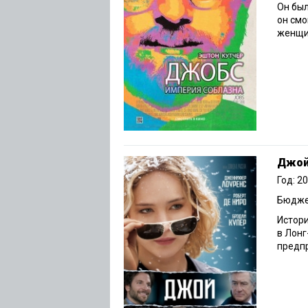
Он был
он смо
женщин
Джо
Год: 2
Бюджет
Истори
в Лонг
предп