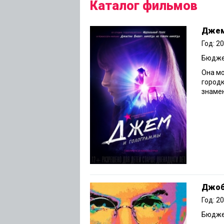
Каталог фильмов
Джем
Год: 2
Бюджет
Она мо
городк
знамен
Джоб
Год: 2
Бюджет