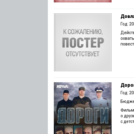
Довл
Год: 2
Действ
охваты
повест
Доро
Год: 2
Бюджет
Фильм 
о друз
с детст