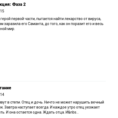
ция: Фаза 2
015
 герой первой части, пытается найти лекарство от вируса,
м заразила его Саманта, до того, как он поразит его и весь
ной мир.
тание
014
вут в степи. Отец и дочь. Ничто не может нарушить вечный
к. Завтра наступает всегда. И каждое утро отец уезжает
ть. И она остается одна. Ждать отца. И&nbs...