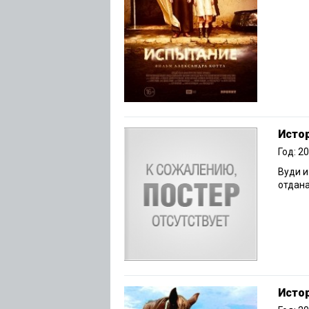
Истор
Год: 2
Вуди и
отдан
Исто