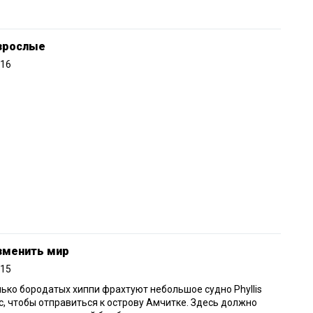
взрослые
016
зменить мир
015
ько бородатых хиппи фрахтуют небольшое судно Phyllis
, чтобы отправиться к острову Амчитке. Здесь должно