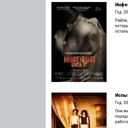
Инфек
Год: 2
Райли,
которы
осталь
Испы
Год: 2
Они жи
порядо
работа