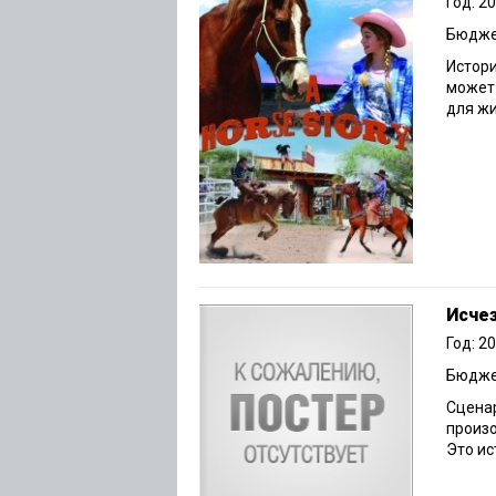
Год: 2
Бюджет
Истори
может 
для жи
Исче
Год: 2
Бюджет
Сценар
произо
Это ис