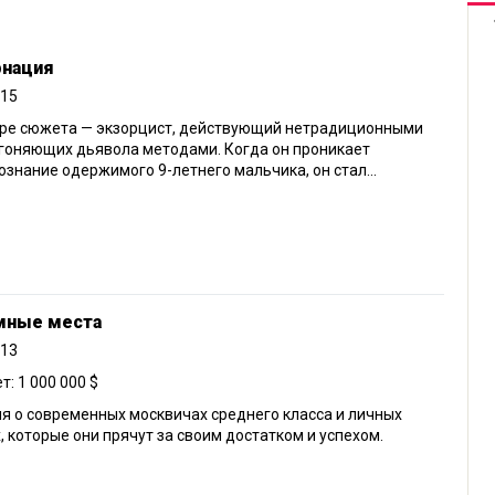
рнация
015
тре сюжета — экзорцист, действующий нетрадиционными
гоняющих дьявола методами. Когда он проникает
ознание одержимого 9-летнего мальчика, он стал...
мные места
013
: 1 000 000 $
я о современных москвичах среднего класса и личных
, которые они прячут за своим достатком и успехом.