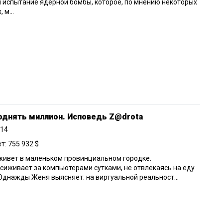
 испытание ядерной бомбы, которое, по мнению некоторых
 м...
однять миллион. Исповедь Z@drota
014
: 755 932 $
живет в маленьком провинциальном городке.
сиживает за компьютерами сутками, не отвлекаясь на еду
 Однажды Женя выясняет: на виртуальной реальност...