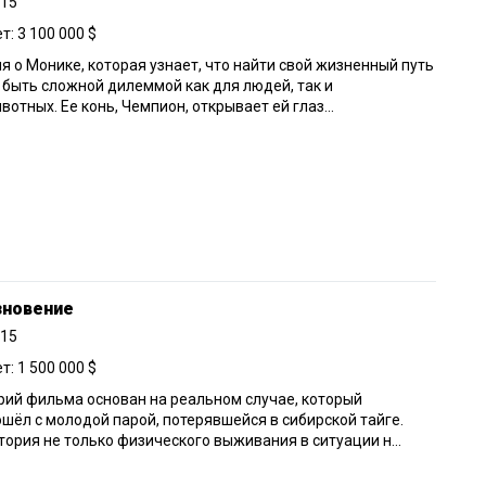
015
: 3 100 000 $
я о Монике, которая узнает, что найти свой жизненный путь
быть сложной дилеммой как для людей, так и
вотных. Ее конь, Чемпион, открывает ей глаз...
зновение
015
: 1 500 000 $
ий фильма основан на реальном случае, который
шёл с молодой парой, потерявшейся в сибирской тайге.
тория не только физического выживания в ситуации н...