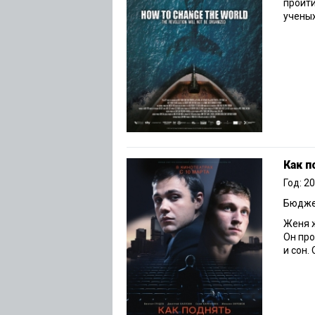
пройти
ученых,
Как п
Год: 2
Бюджет
Женя 
Он про
и сон.