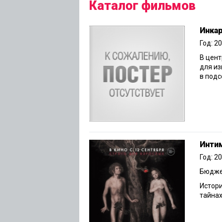
Каталог фильмов
Инка
Год: 2
В цен
для из
в подс
Инти
Год: 2
Бюджет
Истори
тайнах