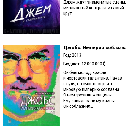
Джем ждут знаменитые сцены,
миллионный контракт и самый
крут...
Джобс: Империя соблазна
Год: 2013
Бюджет: 12 000 000 $
Он был молод, красив
и чертовски талантлив. Начав
с нуля, он смог построить
мировую империю соблазна.
О нем грезили женщины.
Ему завидовали мужчины.
Он соблазнил...