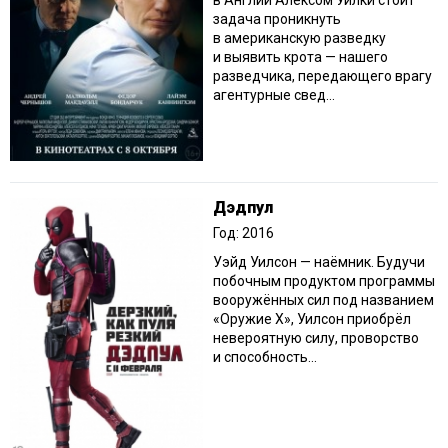
в Англии Алексом Уилки стоит
задача проникнуть
в американскую разведку
и выявить крота — нашего
разведчика, передающего врагу
агентурные свед...
Дэдпул
Год: 2016
Уэйд Уилсон — наёмник. Будучи
побочным продуктом программы
вооружённых сил под названием
«Оружие X», Уилсон приобрёл
невероятную силу, проворство
и способность...