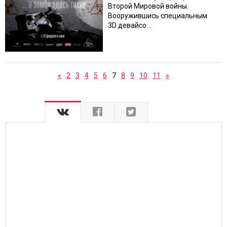
Второй Мировой войны.
Вооружившись специальным
3D девайсо...
«
2
3
4
5
6
7
8
9
10
11
»