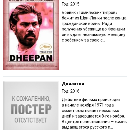
Год: 2015
Боевик «Тамильских тигров»
бежит из Шри-Ланки после конца
гражданской войны. Ради
получения убежища во Франции
он выдает незнакомую женщину
с ребенком за свою с...
Довлатов
Год: 2016
Действие фильма происходит
в начале ноября 1971 года,
сюжет охватывает несколько
дней и завершается 8-го ноября.
В центре повествования — жизнь
выдающегося русского п...