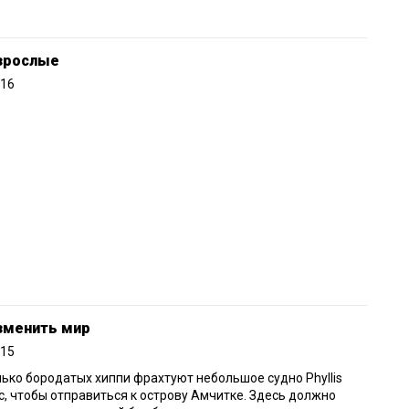
взрослые
016
зменить мир
015
ько бородатых хиппи фрахтуют небольшое судно Phyllis
, чтобы отправиться к острову Амчитке. Здесь должно