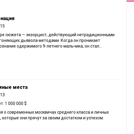
рнация
015
тре сюжета — экзорцист, действующий нетрадиционными
гоняющих дьявола методами. Когда он проникает
ознание одержимого 9-летнего мальчика, он стал...
мные места
013
: 1 000 000 $
я о современных москвичах среднего класса и личных
, которые они прячут за своим достатком и успехом.