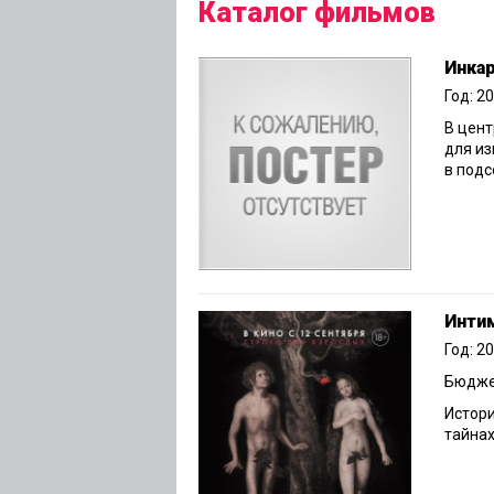
Каталог фильмов
Инка
Год: 2
В цен
для из
в подс
Инти
Год: 2
Бюджет
Истори
тайнах