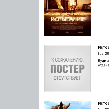
Истор
Год: 2
Вуди и
отдан
Исто