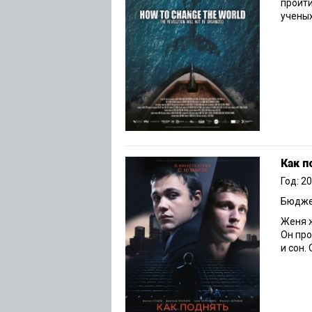
пройти
ученых,
Как п
Год: 2
Бюджет
Женя 
Он про
и сон.