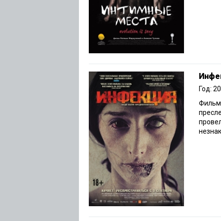
Инфе
Год: 2
Фильм 
пресле
прове
незнак