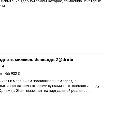
 испытание ядерной бомбы, которое, по мнению некоторых
 м...
однять миллион. Исповедь Z@drota
014
: 755 932 $
живет в маленьком провинциальном городке.
сиживает за компьютерами сутками, не отвлекаясь на еду
 Однажды Женя выясняет: на виртуальной реальност...