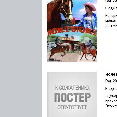
Год: 2
Бюджет
Истори
может 
для жи
Исче
Год: 2
Бюджет
Сценар
произо
Это ис