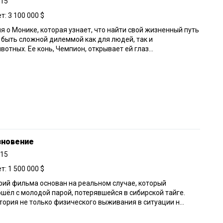
015
: 3 100 000 $
я о Монике, которая узнает, что найти свой жизненный путь
быть сложной дилеммой как для людей, так и
вотных. Ее конь, Чемпион, открывает ей глаз...
зновение
015
: 1 500 000 $
ий фильма основан на реальном случае, который
шёл с молодой парой, потерявшейся в сибирской тайге.
тория не только физического выживания в ситуации н...