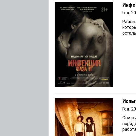
Инфек
Год: 2
Райли,
которы
осталь
Испы
Год: 2
Они жи
порядо
работа