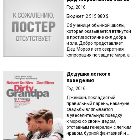
Год: 2016
Бюджет: 2 515 880 $
Об ученице обычной школы,
которая оказывается втянутой
в противостояние сил добра
и зла. Добро представляет
Дед Мороз и его секретная
копрорация по защите мира, а ...
Дедушка легкого
поведения
Год: 2016
Джейсон, покладистый
правильный парень, накануне
свадьбы вляпывается
в увеселительную поездку
к морю со своим дедом,
отставным генералом с легким
нравом, бурной фантазией и ...