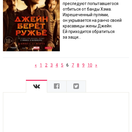
преследуют попытавшегося
отбиться от банды Хэма.
Изрешеченный пулями,
он укрывается на ранчо своей
красавицы-жены Джейн.
Ей приходится обратиться
за защи...
«
1
2
3
4
5
6
7
8
9
10
»