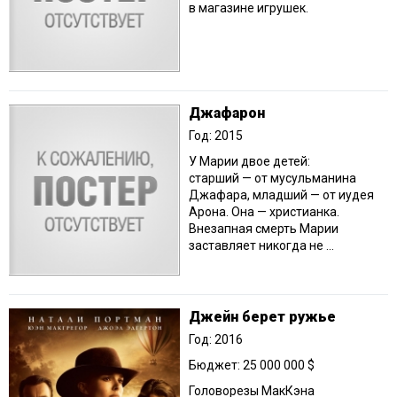
в магазине игрушек.
Джафарон
Год: 2015
У Марии двое детей:
старший — от мусульманина
Джафара, младший — от иудея
Арона. Она — христианка.
Внезапная смерть Марии
заставляет никогда не ...
Джейн берет ружье
Год: 2016
Бюджет: 25 000 000 $
Головорезы МакКэна