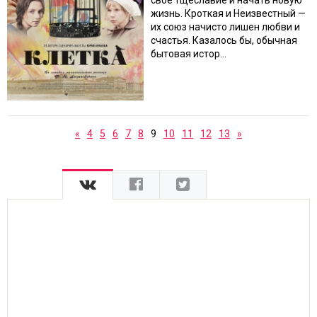
свое тщеславие и начать новую
жизнь. Кроткая и Неизвестный —
их союз начисто лишен любви и
счастья. Казалось бы, обычная
бытовая истор...
«
4
5
6
7
8
9
10
11
12
13
»