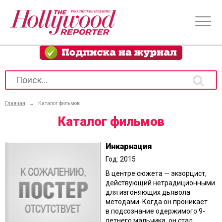
Главная
→
Каталог фильмов
Каталог фильмов
Инкарнация
Год: 2015
В центре сюжета — экзорцист,
действующий нетрадиционными
для изгоняющих дьявола
методами. Когда он проникает
в подсознание одержимого 9-
летнего мальчика, он стал...