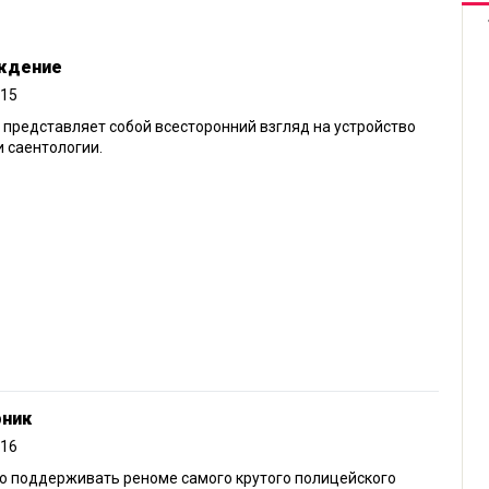
ждение
015
представляет собой всесторонний взгляд на устройство
 саентологии.
рник
016
о поддерживать реноме самого крутого полицейского