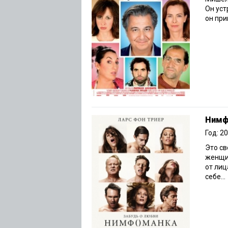
Он уст
он при
Нимф
Год: 2
Это св
женщи
от лиц
себе...