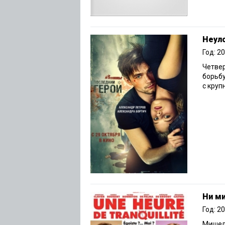
Неул
Год: 2
Четвер
борьбу
с круп
Ни м
Год: 2
Мишель