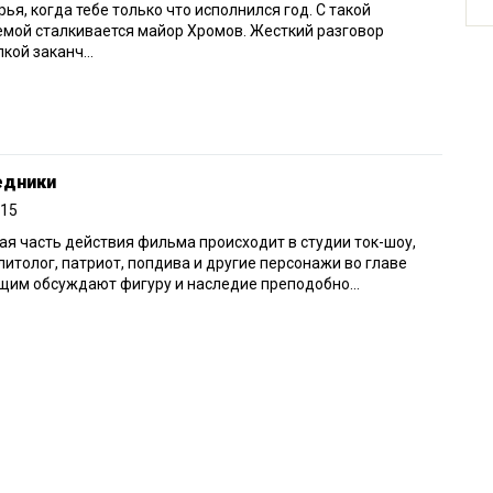
ья, когда тебе только что исполнился год. С такой
мой сталкивается майор Хромов. Жесткий разговор
лкой заканч...
едники
015
я часть действия фильма происходит в студии ток-шоу,
литолог, патриот, попдива и другие персонажи во главе
щим обсуждают фигуру и наследие преподобно...