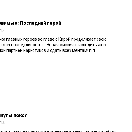
овимые: Последний герой
015
ка главных героев во главе с Кирой продолжает свою
 с несправедливостью. Новая миссия: выследить яхту
ной партией наркотиков и сдать всех ментам! И п...
инуты покоя
014
 покупает на барахолке очень памятный для него альбом.