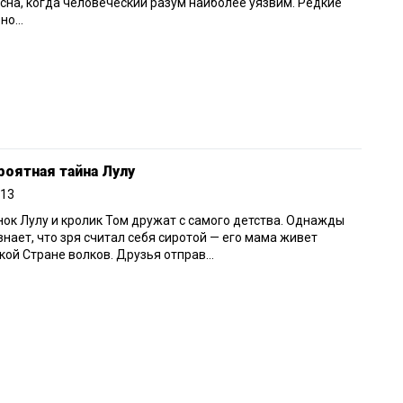
сна, когда человеческий разум наиболее уязвим. Редкие
но...
оятная тайна Лулу
013
ок Лулу и кролик Том дружат с самого детства. Однажды
знает, что зря считал себя сиротой — его мама живет
кой Стране волков. Друзья отправ...