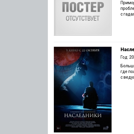
Примор
пробле
с гада
Насл
Год: 2
Больша
где по
с веду