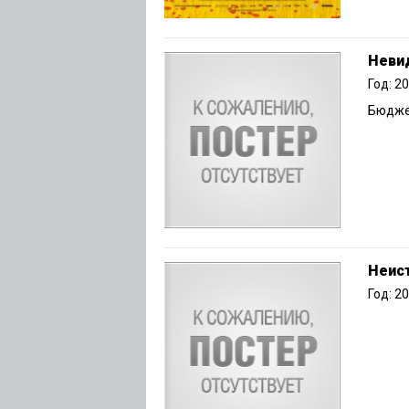
Неви
Год: 2
Бюджет
Неис
Год: 2