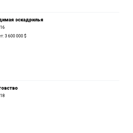
димая эскадрилья
016
: 3 600 000 $
товство
018