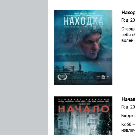
Нахо
Год: 2
Старш
себя «
волей 
Нача
Год: 2
Бюджет
Кобб —
извлеч