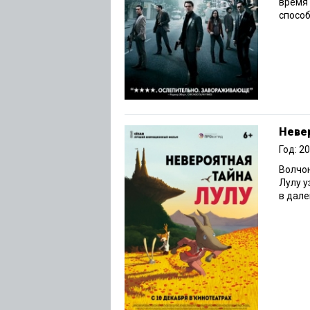
время 
способ
Невер
Год: 2
Волчон
Лулу у
в дале