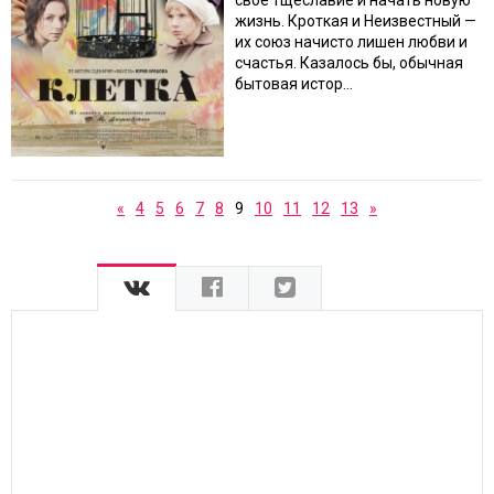
свое тщеславие и начать новую
жизнь. Кроткая и Неизвестный —
их союз начисто лишен любви и
счастья. Казалось бы, обычная
бытовая истор...
«
4
5
6
7
8
9
10
11
12
13
»