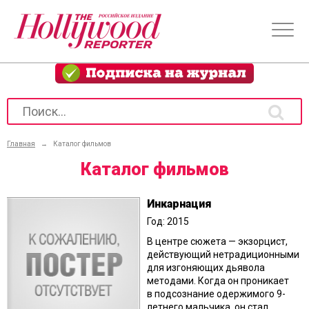
Главная
→
Каталог фильмов
Каталог фильмов
Инкарнация
Год: 2015
В центре сюжета — экзорцист,
действующий нетрадиционными
для изгоняющих дьявола
методами. Когда он проникает
в подсознание одержимого 9-
летнего мальчика, он стал...