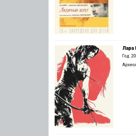
Лара 
Год: 2
Археол