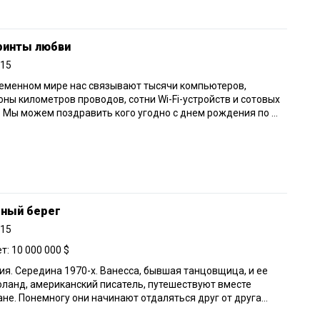
ринты любви
015
еменном мире нас связывают тысячи компьютеров,
ны километров проводов, сотни Wi-Fi-устройств и сотовых
 Мы можем поздравить кого угодно с днем рождения по ...
рный берег
015
: 10 000 000 $
я. Середина 1970-х. Ванесса, бывшая танцовщица, и ее
ланд, американский писатель, путешествуют вместе
ане. Понемногу они начинают отдаляться друг от друга...