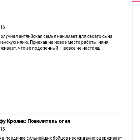
016
олучная английская семья нанимает для своего сына
анскую няню. Приехав на новое место работы, няня
живает, что ее подопечный — вовсе не настоящ...
фу Кролик: Повелитель огня
015
у в поединке сильнейших бойцов неожиданно одерживает