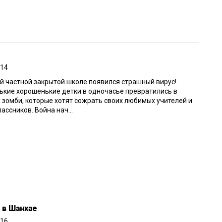
014
й частной закрытой школе появился страшный вирус!
кие хорошенькие детки в одночасье превратились в
 зомби, которые хотят сожрать своих любимых учителей и
ассников. Война нач...
 в Шанхае
016