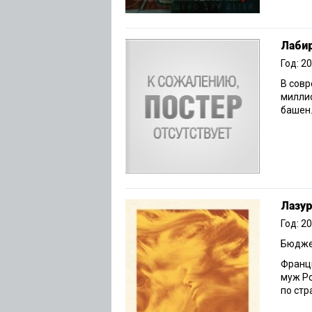
Лаби
Год: 2
В совр
миллио
башен.
Лазу
Год: 2
Бюджет
Франци
муж Ро
по стр