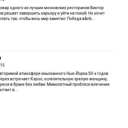
вар одного из лучших московских ресторанов Виктор
в решает завершить карьеру и уйти на покой. Но хочет
елать так, чтобы весь мир заметил. Победа в&nb...
л
015
вторимой атмосфере изысканного Нью-Йорка 50-х годов
ерез встречает Кэрол, ослепительную зрелую женщину,
уюся в браке без любви. Мимолетный проблеск влечения
стает в...