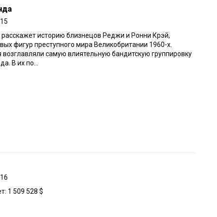
нда
015
расскажет историю близнецов Реджи и Ронни Крэй,
вых фигур преступного мира Великобритании 1960-х.
 возглавляли самую влиятельную бандитскую группировку
а. В их по...
016
: 1 509 528 $