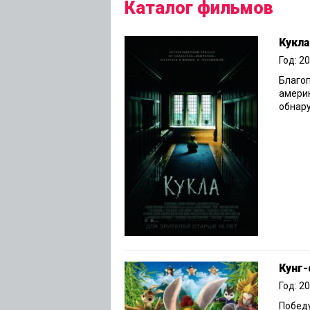
Каталог фильмов
Кукла
Год: 2
Благоп
америк
обнару
Кунг-
Год: 2
Побед