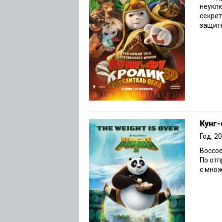
неуклю
секрет
защитн
Кунг-
Год: 2
Воссо
По отп
с множ