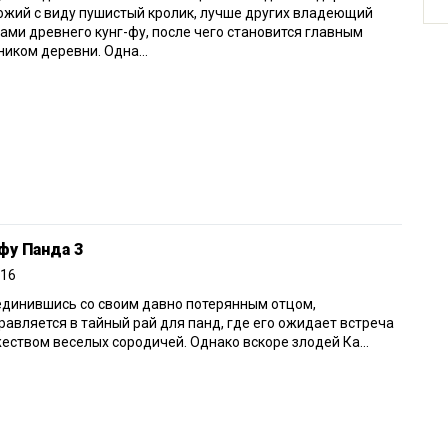
жий с виду пушистый кролик, лучше других владеющий
ами древнего кунг-фу, после чего становится главным
иком деревни. Одна...
фу Панда 3
016
единившись со своим давно потерянным отцом,
равляется в тайный рай для панд, где его ожидает встреча
еством веселых сородичей. Однако вскоре злодей Ка...