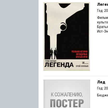
Леге
Год: 2
Фильм 
культо
Братья
Ист-Энд
Лед
Год: 2
Бюджет