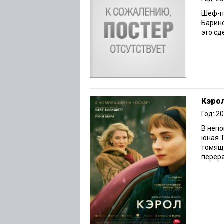
Шеф-по
Барино
это сд
Кэро
Год: 2
В непо
юная Т
томящ
перера