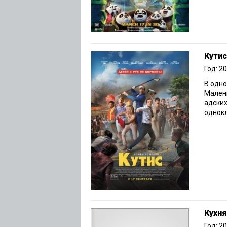
Кутис
Год: 2
В одно
Малень
адских
однокл
Кухня
Год: 2