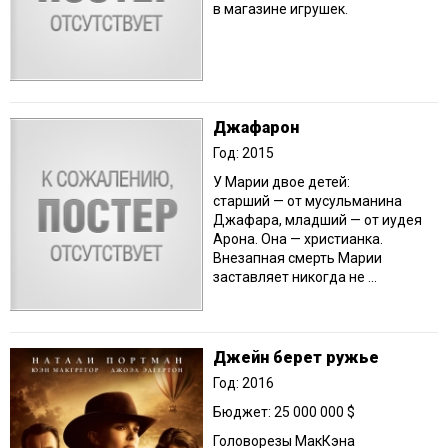
в магазине игрушек.
Джафарон
Год: 2015
У Марии двое детей:
старший — от мусульманина
Джафара, младший — от иудея
Арона. Она — христианка.
Внезапная смерть Марии
заставляет никогда не ...
Джейн берет ружье
Год: 2016
Бюджет: 25 000 000 $
Головорезы МакКэна