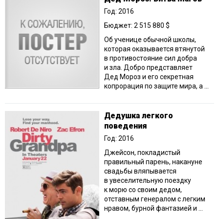
Год: 2016
Бюджет: 2 515 880 $
Об ученице обычной школы,
которая оказывается втянутой
в противостояние сил добра
и зла. Добро представляет
Дед Мороз и его секретная
копрорация по защите мира, а ...
Дедушка легкого
поведения
Год: 2016
Джейсон, покладистый
правильный парень, накануне
свадьбы вляпывается
в увеселительную поездку
к морю со своим дедом,
отставным генералом с легким
нравом, бурной фантазией и ...