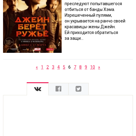
преследуют попытавшегося
отбиться от банды Хэма.
Изрешеченный пулями,
он укрывается на ранчо своей
красавицы-жены Джейн.
Ей приходится обратиться
за защи...
«
1
2
3
4
5
6
7
8
9
10
»