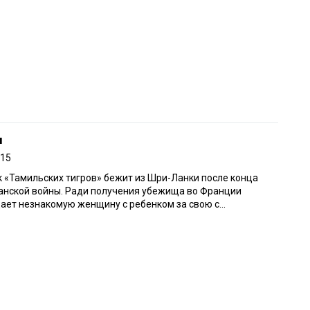
н
015
 «Тамильских тигров» бежит из Шри-Ланки после конца
анской войны. Ради получения убежища во Франции
ает незнакомую женщину с ребенком за свою с...