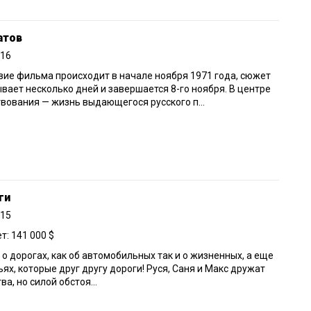
атов
016
ие фильма происходит в начале ноября 1971 года, сюжет
вает несколько дней и завершается 8-го ноября. В центре
вования — жизнь выдающегося русского п...
ги
015
: 141 000 $
о дорогах, как об автомобильных так и о жизненных, а еще
ьях, которые друг другу дороги! Руся, Саня и Макс дружат
ва, но силой обстоя...