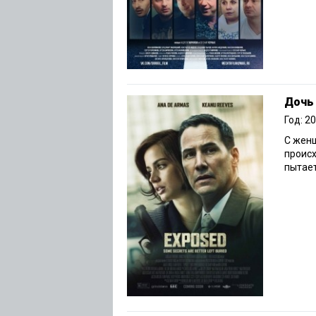
Дочь
Год: 2
С женщ
происх
пытает