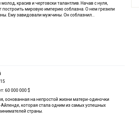
 молод, красив и чертовски талантлив. Начав с нуля,
г построить мировую империю соблазна. О нем грезили
ы. Ему завидовали мужчины. Он соблазнил...
й
015
: 60 000 000 $
я, основанная на непростой жизни матери-одиночки
-Айленде, которая стала одним из самых успешных
ринимателей страны.