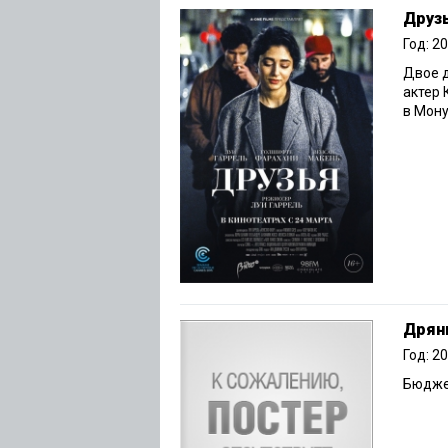
Друз
Год: 2
Двое д
актер 
в Мону
Дрян
Год: 2
Бюджет