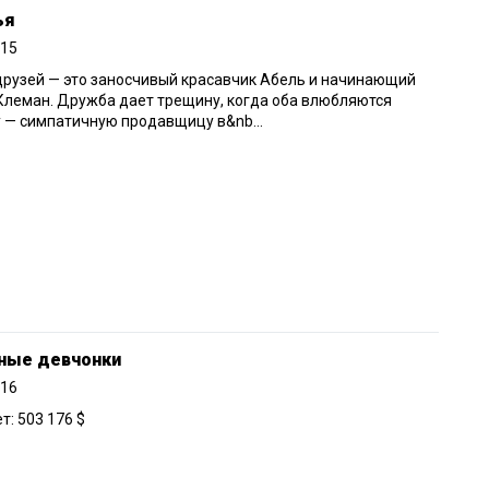
ья
015
рузей — это заносчивый красавчик Абель и начинающий
Клеман. Дружба дает трещину, когда оба влюбляются
 — симпатичную продавщицу в&nb...
ные девчонки
016
: 503 176 $