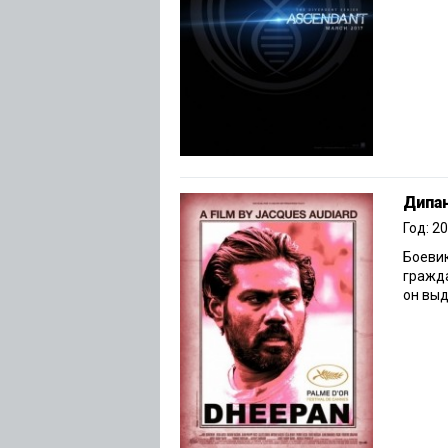
Дипа
Год: 2
Боевик
гражд
он выд