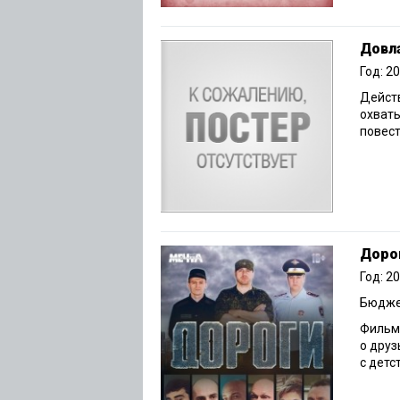
Довл
Год: 2
Действ
охваты
повест
Доро
Год: 2
Бюджет
Фильм 
о друз
с детст