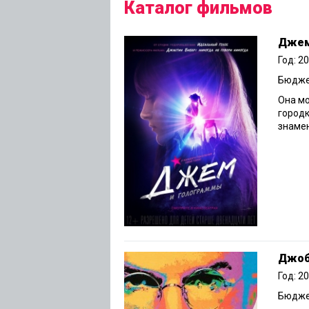
Каталог фильмов
Джем
Год: 2
Бюджет
Она мо
городк
знамен
Джоб
Год: 2
Бюджет