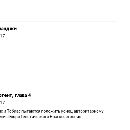
манджи
017
гент, глава 4
017
с и Тобиас пытаются положить конец авторитарному
нию Бюро Генетического Благосостояния.