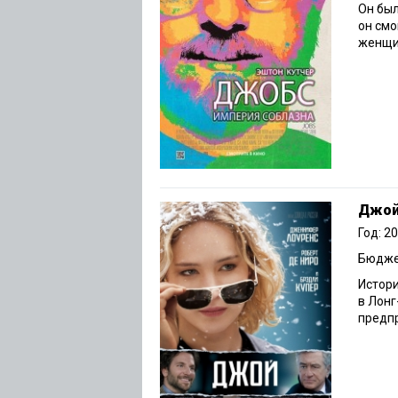
Он был
он смо
женщин
Джо
Год: 2
Бюджет
Истори
в Лонг
предп