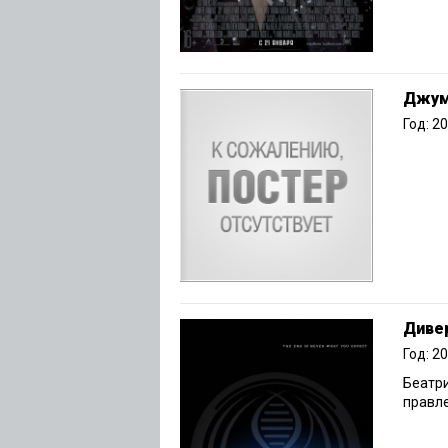
Джу
Год: 2
Дивер
Год: 2
Беатри
правле