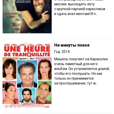
миссия: выследить яхту
с крупной партией наркотиков
и сдать всех ментам! И п...
Ни минуты покоя
Год: 2014
Мишель покупает на барахолке
очень памятный для него
альбом. Он устремляется домой,
чтобы его послушать. Но как
только он принимается
за прослушивание, тут ж...