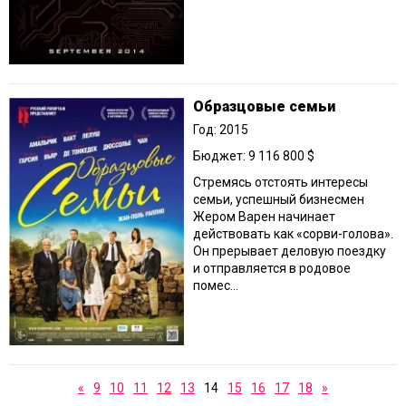
Образцовые семьи
Год: 2015
Бюджет: 9 116 800 $
Стремясь отстоять интересы
семьи, успешный бизнесмен
Жером Варен начинает
действовать как «сорви-голова».
Он прерывает деловую поездку
и отправляется в родовое
помес...
«
9
10
11
12
13
14
15
16
17
18
»