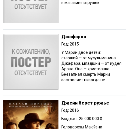
в магазине игрушек.
Джафарон
Год: 2015
У Марии двое детей:
старший — от мусульманина
Джафара, младший — от иудея
Арона. Она — христианка.
Внезапная смерть Марии
заставляет никогда не ...
Джейн берет ружье
Год: 2016
Бюджет: 25 000 000 $
Головорезы МакКэна