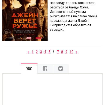
преследуют попытавшегося
отбиться от банды Хэма.
Изрешеченный пулями,
он укрывается на ранчо своей
красавицы-жены Джейн.
Ей приходится обратиться
за защи...
«
1
2
3
4
5
6
7
8
9
10
»