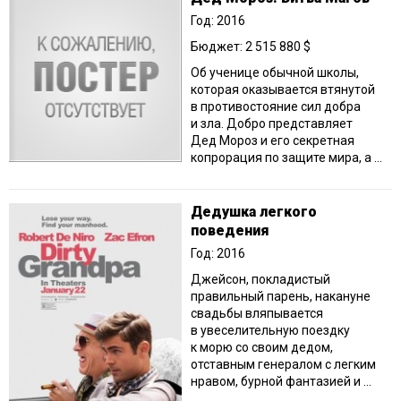
Год: 2016
Бюджет: 2 515 880 $
Об ученице обычной школы,
которая оказывается втянутой
в противостояние сил добра
и зла. Добро представляет
Дед Мороз и его секретная
копрорация по защите мира, а ...
Дедушка легкого
поведения
Год: 2016
Джейсон, покладистый
правильный парень, накануне
свадьбы вляпывается
в увеселительную поездку
к морю со своим дедом,
отставным генералом с легким
нравом, бурной фантазией и ...