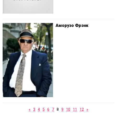
Аморузо Фрэнк
«
3
4
5
6
7
8
9
10
11
12
»