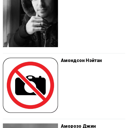
Амондсон Нэйтан
Аморозо Джин