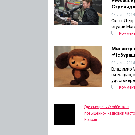
Режиссер
Стрейнд
04 июня 2014
Скотт Дерр
студии Marv
Коммен
Министр 
«Чебураш
09 июня 2014
Владимир М
ситуацию, 
удостовере
Коммен
Где смотреть «Хоббита» с
повышенной кадровой часто
России