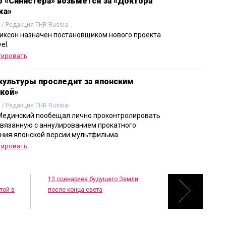
 «Синистера» возьмется за «Доктора
жа»
 / Редакция THR Russia
иксон назначен постановщиком нового проекта
el.
тировать
культуры проследит за японским
кой»
 / Редакция THR Russia
единский пообещал лично проконтролировать
связанную с аннулированием прокатного
ния японской версии мультфильма.
тировать
13 сценариев будущего Земли
той в
после конца света