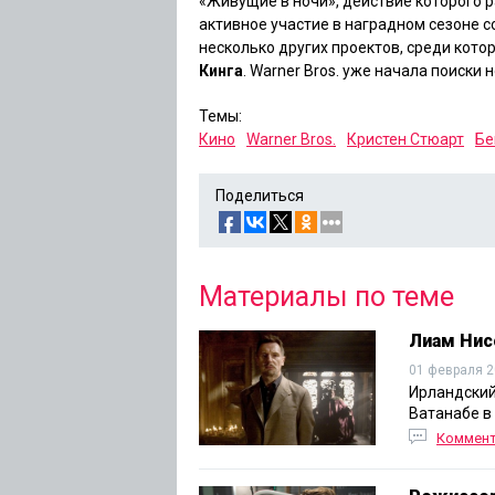
«Живущие в ночи»
, действие которого 
активное участие в наградном сезоне с
несколько других проектов, среди кото
Кинга
. Warner Bros. уже начала поиски 
Темы:
Кино
Warner Bros.
Кристен Стюарт
Бе
Поделиться
Материалы по теме
Лиам Нис
01 февраля 2
Ирландский
Ватанабе в
Коммен