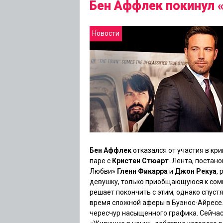
Бен Аффлек покинул 
Новости
Бен Аффлек
отказался от участия в к
паре с
Кристен Стюарт
. Лента, постан
Любви»
Гленн Фикарра
и
Джон Рекуа
,
девушку, только приобщающуюся к сомн
решает покончить с этим, однако спустя
время сложной аферы в Буэнос-Айресе.
чересчур насыщенного графика. Сейча