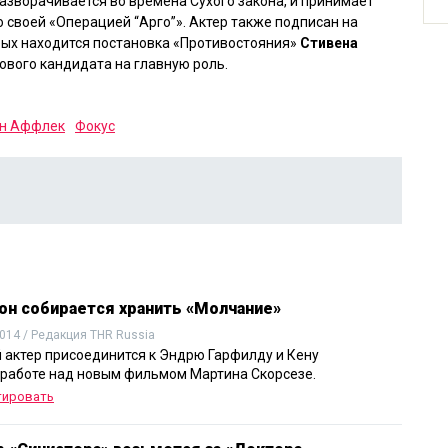
разворачивается во времена Сухого закона, и принимает
о своей
«Операцией “Арго”»
. Актер также подписан на
рых находится постановка
«Противостояния»
Стивена
нового кандидата на главную роль.
н Аффлек
Фокус
он собирается хранить «Молчание»
014 / Редакция THR Russia
 актер присоединится к Эндрю Гарфилду и Кену
 работе над новым фильмом Мартина Скорсезе.
тировать