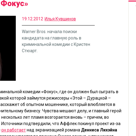
«Фокус»
19.12.2012
Илья Кувшинов
Warner Bros. начала поиски
кандидата на главную роль в
криминальной комедии с Кристен
Стюарт.
риминальной комедии
«Фокус»
, где он должен был сыграть в
овкой которой займутся режиссеры
«Этой – Дурацкой –
 расскажет об опытном мошеннике, который влюбляется в
ительному бизнесу. Чувства мешают делу, и главный герой
 несколько лет пламя возгорается вновь – причем, во
 Источники подтвердили, что Аффлек покинул проект из-за
с
он работает
над экранизацией романа
Денниса Лихэйна