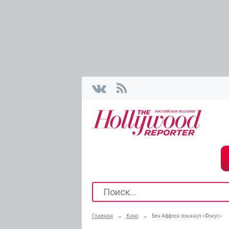
Главная
→
Кино
→
Бен Аффлек покинул «Фокус»