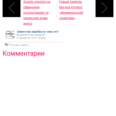
Google ответил на
Новый трейлер:
обвинения
Брэдли Купер в
пострадавших от
«Американском
хакерской атаки
снайпере»
звезд
Комментарии