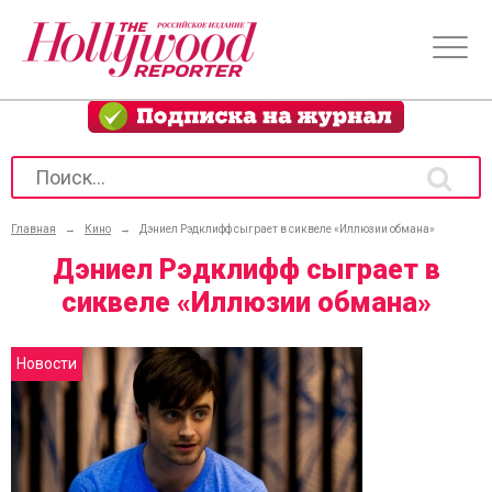
Главная
→
Кино
→
Дэниел Рэдклифф сыграет в сиквеле «Иллюзии обмана»
Дэниел Рэдклифф сыграет в
сиквеле «Иллюзии обмана»
Новости