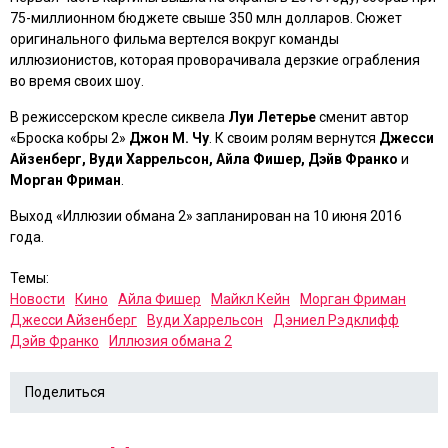
75-миллионном бюджете свыше 350 млн долларов. Сюжет
оригинального фильма вертелся вокруг команды
иллюзионистов, которая проворачивала дерзкие ограбления
во время своих шоу.
В режиссерском кресле сиквела
Луи Летерье
сменит автор
«Броска кобры 2»
Джон М. Чу
. К своим ролям вернутся
Джесси
Айзенберг, Вуди Харрельсон, Айла Фишер, Дэйв Франко
и
Морган Фриман
.
Выход
«Иллюзии обмана 2»
запланирован на 10 июня 2016
года.
Темы:
Новости
Кино
Айла Фишер
Майкл Кейн
Морган Фриман
Джесси Айзенберг
Вуди Харрельсон
Дэниел Рэдклифф
Дэйв Франко
Иллюзия обмана 2
Поделиться