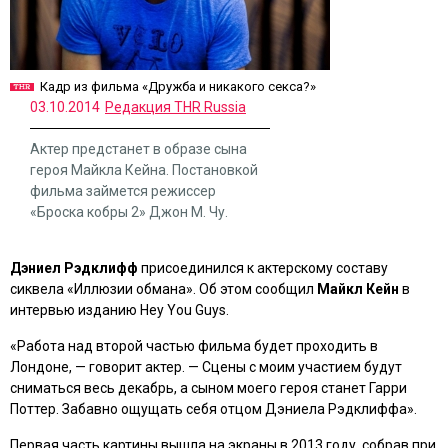
Кадр из фильма «Дружба и никакого секса?»
03.10.2014
Редакция THR Russia
Актер предстанет в образе сына
героя Майкла Кейна. Постановкой
фильма займется режиссер
«Броска кобры 2» Джон М. Чу.
Дэниел Рэдклифф
присоединился к актерскому составу
сиквела
«Иллюзии обмана»
. Об этом сообщил
Майкл Кейн
в
интервью изданию Hey You Guys.
«Работа над второй частью фильма будет проходить в
Лондоне, — говорит актер. — Сцены с моим участием будут
сниматься весь декабрь, а сыном моего героя станет Гарри
Поттер. Забавно ощущать себя отцом Дэниела Рэдклиффа».
Первая часть картины вышла на экраны в 2013 году, собрав при