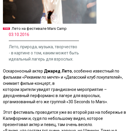
Лето на фестивале Mars Camp
03.10.2016
Лето, природа, музыка, творчество
- в картине о том, каким может быть
идеальный лагерь для взрослых.
Оскароносный актер
Джаред Лето
, особенно известный по
фильмам «
Реквием по мечте
» и «
Даласский клуб покупателей
»,
снимает фильм-концерт, в
котором зрители увидят грандиозное мероприятие –
двухдневный перформанс в лагере для взрослых,
организованный его же группой «30 Seconds to Mars».
Этот фестиваль проводится уже во второй раз на побережье в
Калифорнии и, судя по небольшому видео, которое
презентовал актер и певец, там очень весело.
«Я знаю, что гостям тут очень хорошо, но Шеннон, Томо и я