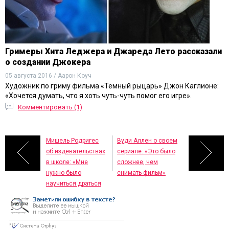
Гримеры Хита Леджера и Джареда Лето рассказали
о создании Джокера
05 августа 2016 / Аарон Коуч
Художник по гриму фильма «Темный рыцарь» Джон Каглионе:
«Хочется думать, что я хоть чуть-чуть помог его игре».
Комментировать (1)
Мишель Родригес
Вуди Аллен о своем
об издевательствах
сериале: «Это было
в школе: «Мне
сложнее, чем
нужно было
снимать фильм»
научиться драться
как можно раньше»