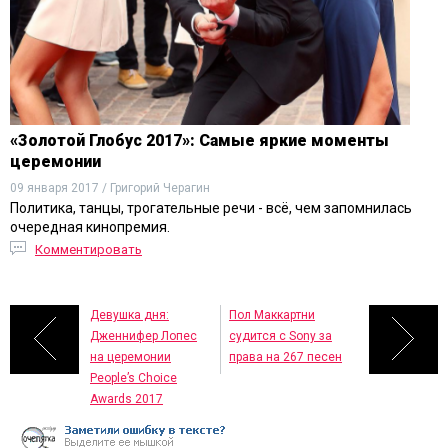
«Золотой Глобус 2017»: Самые яркие моменты
церемонии
09 января 2017 / Григорий Черагин
Политика, танцы, трогательные речи - всё, чем запомнилась
очередная кинопремия.
Комментировать
Девушка дня:
Пол Маккартни
Дженнифер Лопес
судится с Sony за
на церемонии
права на 267 песен
People’s Choice
Awards 2017