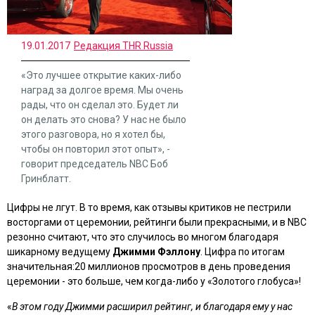
19.01.2017
Редакция THR Russia
«Это лучшее открытие каких-либо
наград за долгое время. Мы очень
рады, что он сделал это. Будет ли
он делать это снова? У нас не было
этого разговора, но я хотел бы,
чтобы он повторил этот опыт», -
говорит председатель NBC Боб
Гринблатт.
Цифры не лгут. В то время, как отзывы критиков не пестрили
восторгами от церемонии, рейтинги были прекрасными, и в NBC
резонно считают, что это случилось во многом благодаря
шикарному ведущему
Джимми Фэллону
. Цифра по итогам
значительная:20 миллионов просмотров в день проведения
церемонии - это больше, чем когда-либо у «Золотого глобуса»!
«
В этом году Джимми расширил рейтинг, и благодаря ему у нас