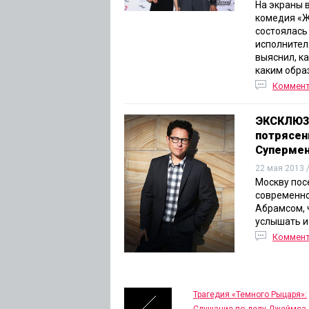
На экраны 
комедия «Ж
состоялась
исполнител
выяснил, к
каким обра
Коммен
ЭКСКЛЮЗИ
потрясен
Суперме
22 мая 2013 
Москву пос
современно
Абрамсом, 
услышать и
Коммен
Трагедия «Темного Рыцаря»: