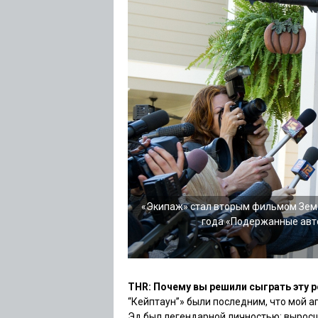
«Экипаж» стал вторым фильмом Земе
года «Подержанные авто
THR: Почему вы решили сыграть эту 
“Кейптаун”»
были последним, что мой а
Эд был легендарной личностью: выросши