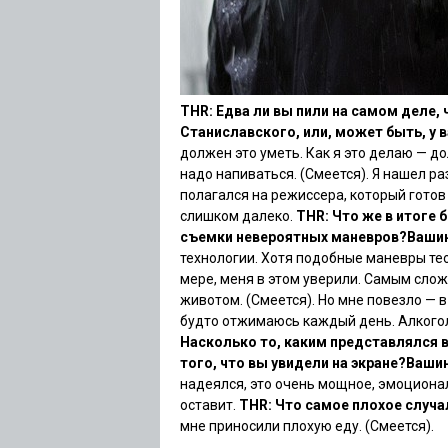
THR: Едва ли вы пили на самом деле,
Станиславского
, или, может быть, у
должен это уметь. Как я это делаю — дол
надо напиваться. (Смеется). Я нашел ра
полагался на режиссера, который готов
слишком далеко.
THR: Что же в итоге
съемки невероятных маневров?
Ваши
технологии. Хотя подобные маневры те
мере, меня в этом уверили. Самым сло
животом. (Смеется). Но мне повезло — в
будто отжимаюсь каждый день. Алкогол
Насколько то, каким представлялся 
того, что вы увидели на экране?
Вашин
надеялся, это очень мощное, эмоционал
оставит.
THR: Что самое плохое случа
мне приносили плохую еду. (Смеется).