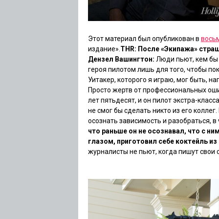
Этот материал был опубликован в
вось
издание».
THR: После
«Экипажа»
страш
Дензел Вашингтон:
Люди пьют, кем бы
героя пилотом лишь для того, чтобы п
Уитакер, которого я играю, мог быть, 
Просто жертв от профессиональных оши
лет пятьдесят, и он пилот экстра-класс
не смог бы сделать никто из его коллег
осознать зависимость и разобраться, в
что раньше он не осознавал, что с ни
глазом, приготовил себе коктейль из
журналисты не пьют, когда пишут свои с