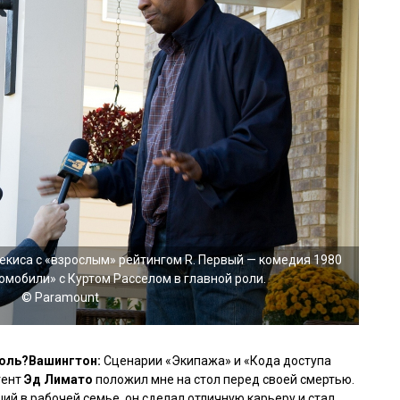
киса с «взрослым» рейтингом R. Первый — комедия 1980
мобили» с Куртом Расселом в главной роли.
© Paramount
роль?
Вашингтон:
Сценарии
«Экипажа»
и
«Кода доступа
гент
Эд Лимато
положил мне на стол перед своей смертью.
й в рабочей семье, он сделал отличную карьеру и стал