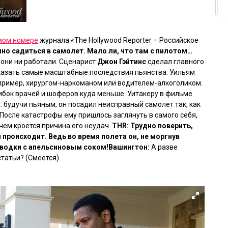
мом номере
журнала «The Hollywood Reporter – Российское
но садиться в самолет. Мало ли, что там с пилотом…
 они ни работали. Сценарист
Джон Гэйтинс
сделал главного
оказать самые масштабные последствия пьянства. Уильям
например, хирургом-наркоманом или водителем-алкоголиком.
бок врачей и шоферов куда меньше. Уитакеру в фильме
а: будучи пьяным, он посадил неисправный самолет так, как
. После катастрофы ему пришлось заглянуть в самого себя,
 чем кроется причина его неудач.
THR: Трудно поверить,
м происходит. Ведь во время полета он, не моргнув
 водки с апельсиновым соком!
Вашингтон:
А разве
татьи? (Смеется).