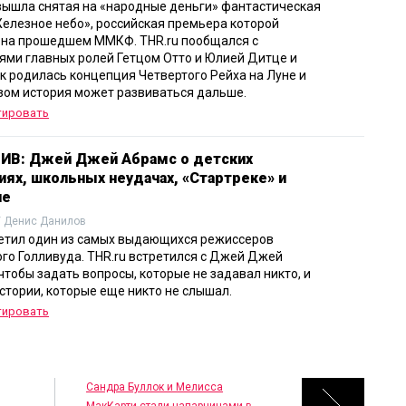
вышла снятая на «народные деньги» фантастическая
елезное небо», российская премьера которой
 на прошедшем ММКФ. THR.ru пообщался с
ями главных ролей Гетцом Отто и Юлией Дитце и
ак родилась концепция Четвертого Рейха на Луне и
зом история может развиваться дальше.
тировать
В: Джей Джей Абрамс о детских
иях, школьных неудачах, «Стартреке» и
не
/ Денис Данилов
етил один из самых выдающихся режиссеров
го Голливуда. THR.ru встретился с Джей Джей
чтобы задать вопросы, которые не задавал никто, и
стории, которые еще никто не слышал.
тировать
Сандра Буллок и Мелисса