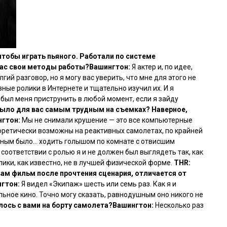
 чтобы играть пьяного. Работали по системе
 вас свои методы работы?
Вашингтон:
Я актер и, по идее,
гий разговор, но я могу вас уверить, что мне для этого не
зные ролики в Интернете и тщательно изучил их. И я
 был меня приструнить в любой момент, если я зайду
 было для вас самым трудным на съемках? Наверное,
нгтон:
Мы не снимали крушение — это все компьютерные
оретически возможны на реактивных самолетах, по крайней
жным было… ходить голышом по комнате с отвисшим
 соответствии с ролью я и не должен был выглядеть так, как
ики, как известно, не в лучшей физической форме.
THR:
вам фильм после прочтения сценария, отличается от
гтон:
Я видел
«Экипаж»
шесть или семь раз. Как я и
ьное кино. Точно могу сказать, равнодушным оно никого не
лось с вами на борту самолета?
Вашингтон:
Несколько раз