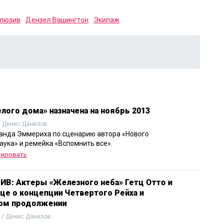
клюзив
Дензел Вашингтон
Экипаж
лого дома» назначена на ноябрь 2013
/ Денис Данилов
анда Эммериха по сценарию автора «Нового
аука» и ремейка «Вспомнить все».
тировать
В: Актеры «Железного неба» Гетц Отто и
це о концепции Четвертого Рейха и
ом продолжении
 / Денис Данилов