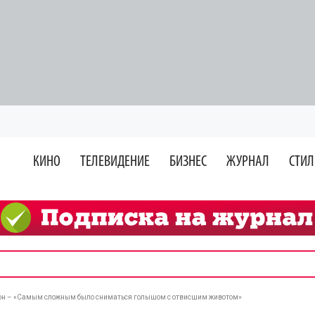
КИНО
ТЕЛЕВИДЕНИЕ
БИЗНЕС
ЖУРНАЛ
СТИЛ
н – «Самым сложным было сниматься голышом с отвисшим животом»