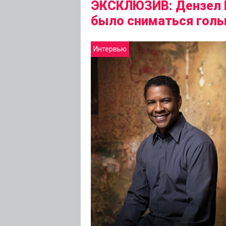
ЭКСКЛЮЗИВ: Дензел 
было сниматься гол
Интервью