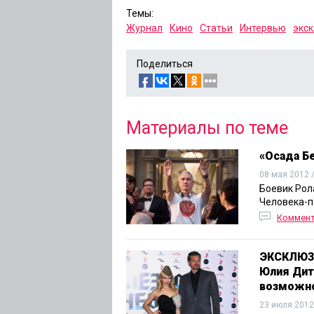
Темы:
Журнал
Кино
Статьи
Интервью
экс
Поделиться
Материалы по теме
«Осада Бе
08 мая 2012 
Боевик Рол
Человека-п
Коммен
ЭКСКЛЮЗИ
Юлия Дит
возможн
23 июля 2012