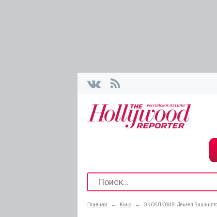
Главная
→
Кино
→
ЭКСКЛЮЗИВ: Дензел Вашингто