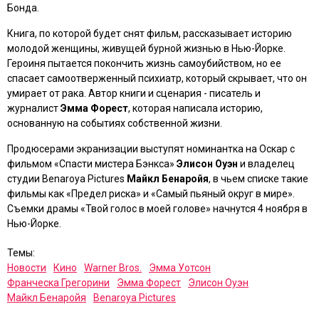
Бонда.
Книга, по которой будет снят фильм, рассказывает историю
молодой женщины, живущей бурной жизнью в Нью-Йорке.
Героиня пытается покончить жизнь самоубийством, но ее
спасает самоотверженный психиатр, который скрывает, что он
умирает от рака. Автор книги и сценария - писатель и
журналист
Эмма Форест
, которая написала историю,
основанную на событиях собственной жизни.
Продюсерами экранизации выступят номинантка на Оскар с
фильмом
«Спасти мистера Бэнкса»
Элисон Оуэн
и владелец
студии Benaroya Pictures
Майкл Бенаройя
, в чьем списке такие
фильмы как
«Предел риска»
и
«Самый пьяный округ в мире»
.
Съемки драмы
«Твой голос в моей голове»
начнутся 4 ноября в
Нью-Йорке.
Темы:
Новости
Кино
Warner Bros.
Эмма Уотсон
Франческа Грегорини
Эмма Форест
Элисон Оуэн
Майкл Бенаройя
Benaroya Pictures