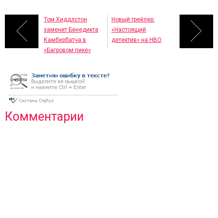
Том Хиддлстон
Новый трейлер:
заменит Бенедикта
«Настоящий
Камбербатча в
детектив» на HBO
«Багровом пике»
Комментарии