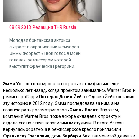
08.09.2013
Редакция THR Russia
Молодая британская актриса
сыграет в экранизации мемуаров
Эммы Форрест «Твой голос в моей
голове», режиссером которой
выступит Франческа Грегорини.
Эмма Уотсон
планировала сыграть в этом фильме еще
несколько лет назад, когда проектом занимались Warner Bros. и
режиссер
«Гарри Поттера»
Дэвид Йейтс
. Однако Йейтс оставил
эту историю в 2012 году, Эмма последовала за ним, а на
главную роль рассматривалась
Эмили Блант
. Впрочем,
компания Warner Bros. тоже вскоре охладела к проекту и
отдала его на откуп независимым студиям. В итоге Уотсон
вернулась обратно, а в режиссерское кресло пригласили
Франческу Грегорини
, дочь
Барбары Бах
, знаменитой девушки