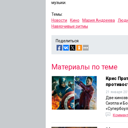
музыки.
Темы:
Новости
Кино
Мария Андреева
Люди
Навязчивые ритмы
Поделиться
Материалы по теме
Крис Прат
противос
21 января 20
Две кинозв
Сиэтла и Б
«Супербоул
Коммен