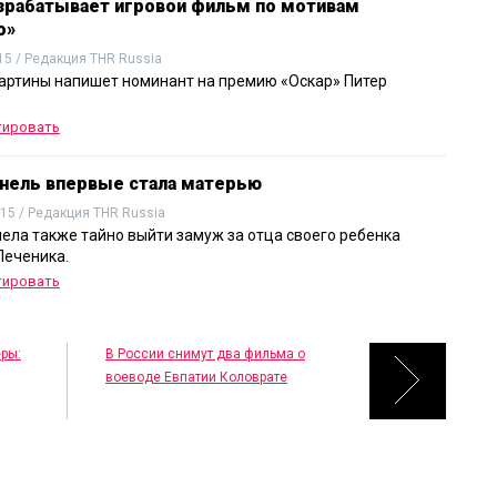
азрабатывает игровой фильм по мотивам
о»
15 / Редакция THR Russia
артины напишет номинант на премию «Оскар» Питер
тировать
нель впервые стала матерью
015 / Редакция THR Russia
пела также тайно выйти замуж за отца своего ребенка
еченика.
тировать
ры:
В России снимут два фильма о
воеводе Евпатии Коловрате