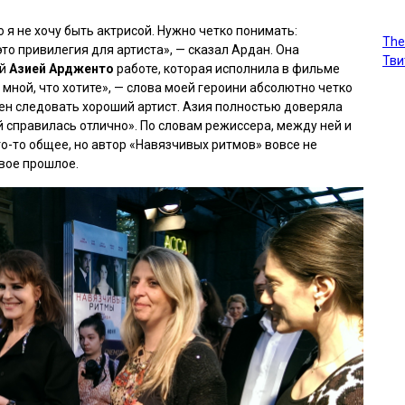
то я не хочу быть актрисой. Нужно четко понимать:
The
о привилегия для артиста», — сказал Ардан. Она
Тви
ой
Азией Ардженто
работе, которая исполнила в фильме
о мной, что хотите», — слова моей героини абсолютно четко
н следовать хороший артист. Азия полностью доверяла
й справилась отлично». По словам режиссера, между ней и
о-то общее, но автор
«Навязчивых ритмов»
вовсе не
вое прошлое.