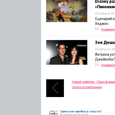
Disney р
«Пинокки
09 апреля 20
Сценарий к
Хеджес.
Коммен
Зои Деша
04 августа 2
Актриса ус
Джейкоба П
Коммен
Новый трейлер: «Трансформе
Эпоха истребления»