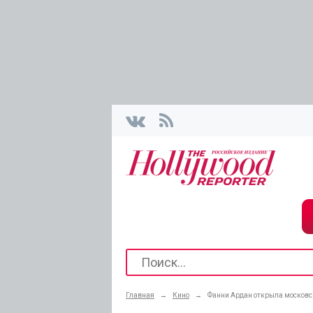
Главная
→
Кино
→
Фанни Ардан открыла московс