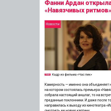
Фанни Ардан открыл
«Навязчивых ритмов
Новости
Кадр из фильма «Час пик»
Камерность — именно она объединяет 
на котором состоялась премьера
«Навя
собрала настоящий аншлаг, то на встре
преданные поклонники. И даже после то
направилась к выходу из кинотеатра «И
смотреть ее новую картину.