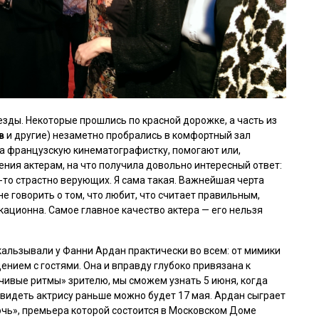
зды. Некоторые прошлись по красной дорожке, а часть из
ов
и другие) незаметно пробрались в комфортный зал
а французскую кинематографистку, помогают или,
ния актерам, на что получила довольно интересный ответ:
-то страстно верующих. Я сама такая. Важнейшая черта
е говорить о том, что любит, что считает правильным,
кационна. Самое главное качество актера — его нельзя
скальзывали у Фанни Ардан практически во всем: от мимики
ением с гостями. Она и вправду глубоко привязана к
чивые ритмы»
зрителю, мы сможем узнать 5 июня, когда
Увидеть актрису раньше можно будет 17 мая. Ардан сыграет
очь»
, премьера которой состоится в Московском Доме