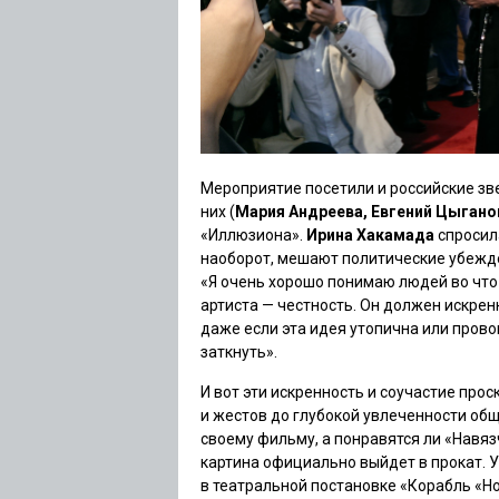
Мероприятие посетили и российские зве
них (
Мария Андреева,
Евгений Цыган
«Иллюзиона».
Ирина Хакамада
спросил
наоборот, мешают политические убежде
«Я очень хорошо понимаю людей во что
артиста — честность. Он должен искренн
даже если эта идея утопична или прово
заткнуть».
И вот эти искренность и соучастие про
и жестов до глубокой увлеченности общ
своему фильму, а понравятся ли
«Навяз
картина официально выйдет в прокат. 
в театральной постановке
«Корабль «Н