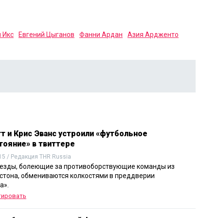
 Икс
Евгений Цыганов
Фанни Ардан
Азия Ардженто
т и Крис Эванс устроили «футбольное
тояние» в твиттере
15 / Редакция THR Russia
езды, болеющие за противоборствующие команды из
остона, обмениваются колкостями в преддверии
а».
тировать