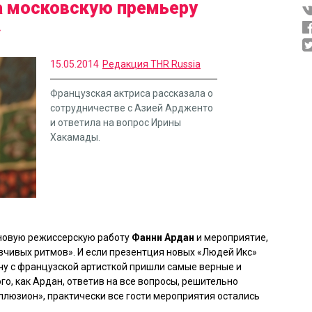
а московскую премьеру
»
15.05.2014
Редакция THR Russia
Французская актриса рассказала о
сотрудничестве с Азией Ардженто
и ответила на вопрос Ирины
Хакамады.
новую режиссерскую работу
Фанни Ардан
и мероприятие,
зчивых ритмов»
. И если презентция новых
«Людей Икс»
чу с французской артисткой пришли самые верные и
го, как Ардан, ответив на все вопросы, решительно
ллюзион», практически все гости мероприятия остались