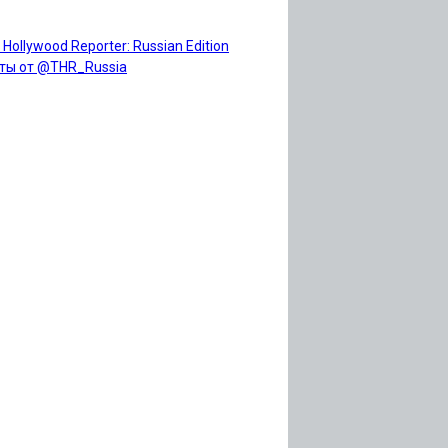
 Hollywood Reporter: Russian Edition
ты от @THR_Russia