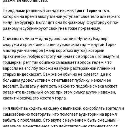
разжигал любопытство.
Перед нами реальный стендап-комик
Грегг Теркингтон
,
который на время выступлений уступает свое тело альтер-эго
Нилу Гамбургеру. Выглядят они по-разному, фрустрируют по-
разному и сублимируют свой гнев тоже по-разному.
Описывать Нила — одно удовольствие. Чуточку Бодлер
снаружи и прям-таки шопенгауэровский гад — внутри. Горе-
мастер уан-лайнеров (жанр коротких шуток), который
практически любую остроту начинает с вопроса «Почему?». В
гримерке Грегг так обильно смазывает волосы гелем, что
заросли на его лбу похожи на куски растерзанной пленки из
старых видеокассет. Сам же он обычно не смеется, да и с
большим удовольствием отчитывает публику, нежели ее
веселит. Вызвать у него хоть какое-то подобие смеха может
разве что висельный юмор: при этом смысл шутки неважен,
хватит и режущего жеста у горла.
Нил любит выходить на сцену с выпивкой, оскорблять зрителя и
самозабвенно повторять, что помогает аудитории на время
забыть о проблемах. Это вкупе с неумением быть смешным —
наверное, единственное, что действительно отличает его от