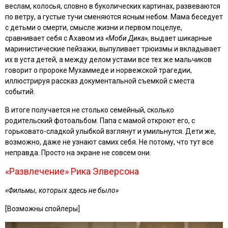
веслам, колосья, словно в буколических картинах, развеваются
по ветру, а густые тучи сменяются ясным небом. Мама беседует
с детьми о смерти, смысле жизни и первом поцелуе,
сравнивает себя с Ахавом из
«Моби Дика»,
выдает шикарные
маринистические пейзажи, выпуливает трюизмы и вкладывает
их в уста детей, а между делом устами все тех же мальчиков
говорит о пророке Мухаммеде и норвежской трагедии,
иллюстрируя рассказ документальной съемкой с места
событий.
В итоге получается не столько семейный, сколько
родительский фотоальбом. Папа с мамой откроют его, с
горьковато-сладкой улыбкой взглянут и умильнутся. Дети же,
возможно, даже не узнают самих себя. Не потому, что тут все
неправда. Просто на экране не совсем они.
«Развлечение» Рика Элверсона
«
Фильмы, которых здесь не было
»
[Возможны спойлеры]