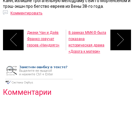
Канн, излишне трогательную мелодраму с Вигго Мортенсеном и
трэш-экшн про бегство евреев из Вены 38-го года.
Комментировать
Джеки Чан и Дэйв
В рамках ММКФ была
Франко озвучат
показана
героев «Ниндзяго»
историческая драма
«Дорога к матери»
Комментарии