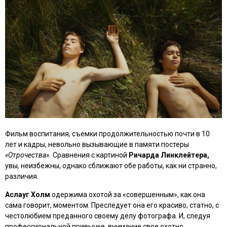
Фильм воспитания, съемки продолжительностью почти в 10
лет и кадры, невольно вызывающие в памяти постеры
«Отрочества».
Сравнения с картиной
Ричарда Линклейтера,
увы, неизбежны, однако сближают обе работы, как ни странно,
различия.
Аслауг Холм
одержима охотой за «совершенным», как она
сама говорит, моментом. Преследует она его красиво, статно, с
честолюбием преданного своему делу фотографа. И, следуя
профессиональной привычке, внимание свое охотно