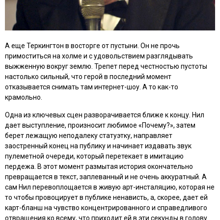
А еще Теркингтон в восторге от пустыни. Он не прочь
примоститься на холме и с удовольствием разглядывать
выжженную вокруг землю. Трепет перед честностью пустоты
настолько сильный, что герой в последний момент
отказывается снимать там интернет-шоу. А то как-то
крамольно.
Одна из ключевых сцен разворачивается ближе к концу. Нил
дает выступление, произносит любимое «Почему?», затем
берет лежащую неподалеку статуэтку, направляет
заостренный конец на публику и начинает издавать звук
пулеметной очереди, который перетекает в имитацию
пердежа. В этот момент размытая история окончательно
превращается в текст, заплеванный и не очень аккуратный. А
сам Нил перевоплощается в живую арт-инсталяцию, которая не
то чтобы провоцирует в публике ненависть, а, скорее, дает ей
карт-бланш на чувство концентрированного и справедливого
отвращения ко всему, что приходит ей в эти секунды в голову.