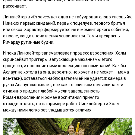
рассеивает.
Линклейтер в
«Отрочестве»
едва не табуировал слово «первый».
Никаких первых свиданий, первых поцелуев, первого бритья
или секса. Характер формируется не в момент яркого события,
а после, когда впечатления усваиваются. Тем и прекрасны
Ричарду рутинные будни.
И пока Линклейтер запечатлевает процесс взросления, Холм
скринсейвит триггеры, запускающие механизмы этого
процесса, и пополняет ими коллекцию воспоминаний. Как бы
Аслауг не хотела (а она, вероятно, не хочет и не может — мама
все-таки), оставаться наблюдателем ей не удается: камера в
руках Аслауг сковывает, все как-то слишком осмысливает и
отчаянно придает любой мысли завершенность.
Роман взросления и роман воспитания принято
отождествлять, но на примере работ Линклейтера и Холм
между ними легко разглядываются отличия.