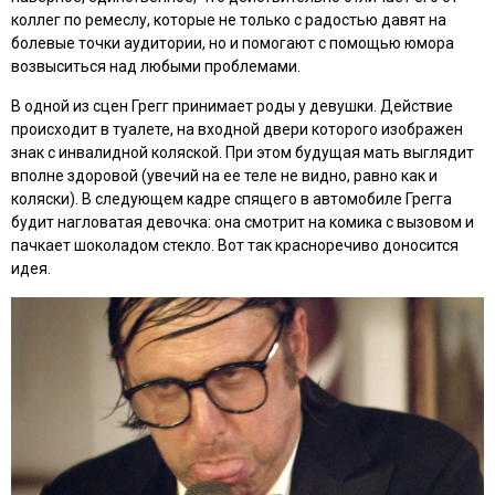
коллег по ремеслу, которые не только с радостью давят на
болевые точки аудитории, но и помогают с помощью юмора
возвыситься над любыми проблемами.
В одной из сцен Грегг принимает роды у девушки. Действие
происходит в туалете, на входной двери которого изображен
знак с инвалидной коляской. При этом будущая мать выглядит
вполне здоровой (увечий на ее теле не видно, равно как и
коляски). В следующем кадре спящего в автомобиле Грегга
будит нагловатая девочка: она смотрит на комика с вызовом и
пачкает шоколадом стекло. Вот так красноречиво доносится
идея.