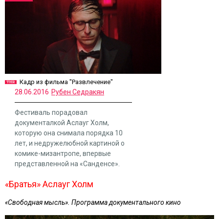
Кадр из фильма "Развлечение"
28.06.2016
Рубен Седракян
Фестиваль порадовал
документалкой Аслауг Холм,
которую она снимала порядка 10
лет, и недружелюбной картиной о
комике-мизантропе, впервые
представленной на «Санденсе».
«Братья» Аслауг Холм
«Свободная мысль». Программа документального кино