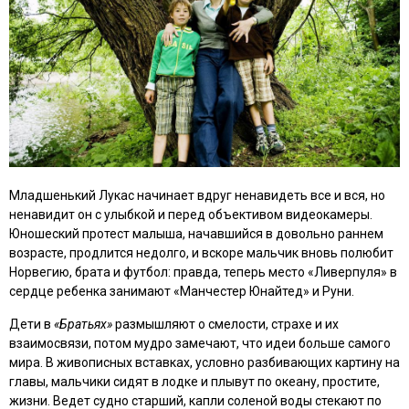
Младшенький Лукас начинает вдруг ненавидеть все и вся, но
ненавидит он с улыбкой и перед объективом видеокамеры.
Юношеский протест малыша, начавшийся в довольно раннем
возрасте, продлится недолго, и вскоре мальчик вновь полюбит
Норвегию, брата и футбол: правда, теперь место «Ливерпуля» в
сердце ребенка занимают «Манчестер Юнайтед» и Руни.
Дети в
«Братьях»
размышляют о смелости, страхе и их
взаимосвязи, потом мудро замечают, что идеи больше самого
мира. В живописных вставках, условно разбивающих картину на
главы, мальчики сидят в лодке и плывут по океану, простите,
жизни. Ведет судно старший, капли соленой воды стекают по