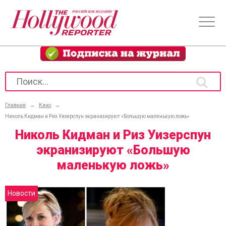
Главная
→
Кино
→
Николь Кидман и Риз Уизерспун экранизируют «Большую маленькую ложь»
Николь Кидман и Риз Уизерспун
экранизируют «Большую
маленькую ложь»
Новости