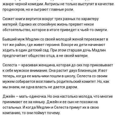
жанре черной комедии. Актрисы не только выступят в качестве
продюсеров, но и сыграют главные роли.
Сюжет книги вертится вокруг трех разных по характеру
матерей. Однако их спокойную жизнь прервет некое
обстоятельство, которое в итоге приведет к чьей-то смерти.
Бывший муж Мэдлин со своей молодой женой переезжает в
тот же район, где живет героиня. Вскоре их дети начинают
ходить в один детский сад. При этом старшая дочь Мэдлин
предпочитает общество отца, а не своей матери.
Селеста — красивая женщина, которая до сих пор приковывает
к себе мужское внимание. Она растит двух близнецов. И вот
теперь, когда ее мальчики пошли в школу, Селеста со своим
мужем собирается возглавить родительский комитет. Но, как
мы знаем, ни одна власть не дается даром.
Джейн — мать-одиночка. Но она настолько молода, что многие
принимают ее за няньку. Джейн и ее сын не похожи на
остальных. И когда Медлин и Селеста примут их в свою
компанию, то они поймут почему.