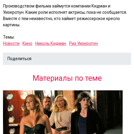
Производством фильма займутся компании Кидман и
Уизерспун. Какие роли исполнят актрисы, пока не сообщается.
Вместе с тем неизвестно, кто займет режиссерское кресло
картины.
Темы:
Новости
Кино
Николь Кидман
Риз Уизерспун
Поделиться
Материалы по теме