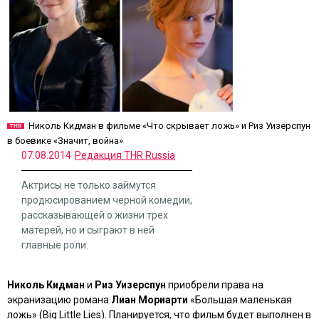
Николь Кидман в фильме «Что скрывает ложь» и Риз Уизерспун
в боевике «Значит, война»
07.08.2014
Редакция THR Russia
Актрисы не только займутся
продюсированием черной комедии,
рассказывающей о жизни трех
матерей, но и сыграют в ней
главные роли.
Николь Кидман
и
Риз Уизерспун
приобрели права на
экранизацию романа
Лиан Мориарти
«Большая маленькая
ложь»
(Big Little Lies). Планируется, что фильм будет выполнен в