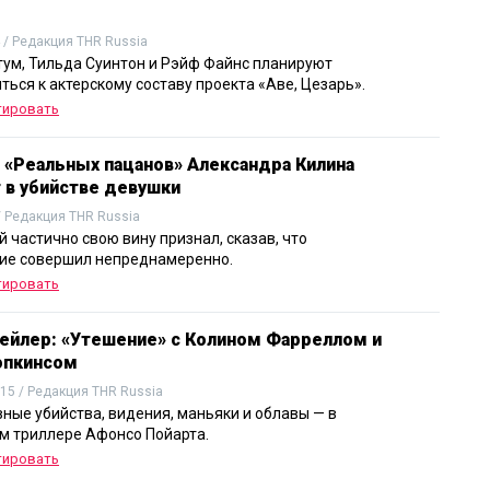
 / Редакция THR Russia
тум, Тильда Суинтон и Рэйф Файнс планируют
ться к актерскому составу проекта «Аве, Цезарь».
тировать
з «Реальных пацанов» Александра Килина
 в убийстве девушки
/ Редакция THR Russia
 частично свою вину признал, сказав, что
ие совершил непреднамеренно.
тировать
ейлер: «Утешение» с Колином Фарреллом и
опкинсом
015 / Редакция THR Russia
ные убийства, видения, маньяки и облавы — в
м триллере Афонсо Пойарта.
тировать