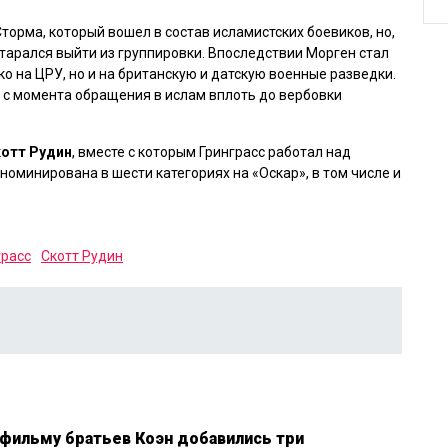
орма, который вошел в состав исламистских боевиков, но,
тарался выйти из группировки. Впоследствии Морген стал
 на ЦРУ, но и на британскую и датскую военные разведки.
: с момента обращения в ислам вплоть до вербовки
отт Рудин
, вместе с которым Гринграсс работал над
 номинирована в шести категориях на «Оскар», в том числе и
грасс
Скотт Рудин
 фильму братьев Коэн добавились три