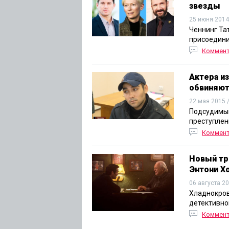
звезды
25 июня 2014
Ченнинг Та
присоедини
Коммен
Актера и
обвиняют
22 мая 2015 
Подсудимый
преступлен
Коммен
Новый тр
Энтони Х
06 августа 2
Хладнокров
детективно
Коммен