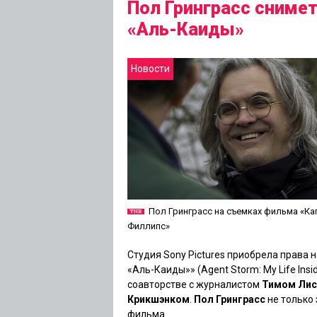
Пол Гринграсс снимет
«Аль-Каиды»
Новости
Пол Гринграсс на съемках фильма «Ка
Филлипс»
Студия Sony Pictures приобрела права 
«Аль-Каиды»
» (Agent Storm: My Life In
соавторстве с журналистом
Тимом Ли
Крикшэнком
.
Пол Гринграсс
не только 
фильма.