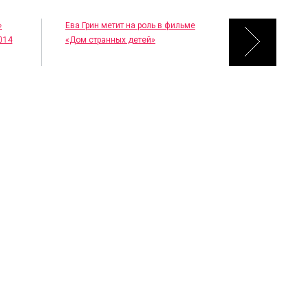
»
Ева Грин метит на роль в фильме
014
«Дом странных детей»