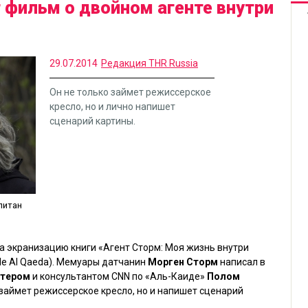
 фильм о двойном агенте внутри
29.07.2014
Редакция THR Russia
Он не только займет режиссерское
кресло, но и лично напишет
сценарий картины.
питан
на экранизацию книги
«Агент Сторм: Моя жизнь внутри
side Al Qaeda). Мемуары датчанин
Морген Сторм
написал в
стером
и консультантом CNN по «Аль-Каиде»
Полом
займет режиссерское кресло, но и напишет сценарий