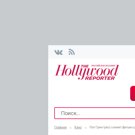
Главная
→
Кино
→
Пол Гринграсс снимет фильм о