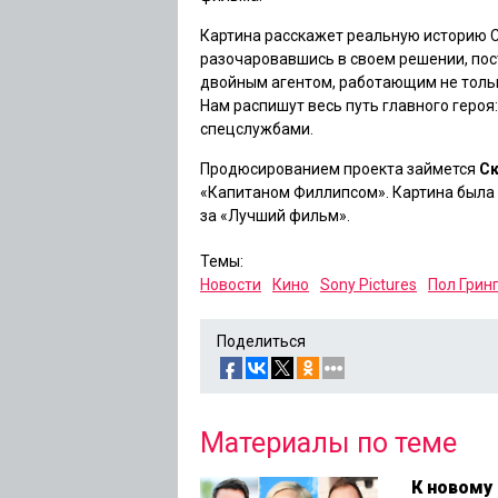
Картина расскажет реальную историю Ст
разочаровавшись в своем решении, пос
двойным агентом, работающим не только
Нам распишут весь путь главного героя
спецслужбами.
Продюсированием проекта займется
Ск
«Капитаном Филлипсом»
. Картина была
за «Лучший фильм».
Темы:
Новости
Кино
Sony Pictures
Пол Грин
Поделиться
Материалы по теме
К новому