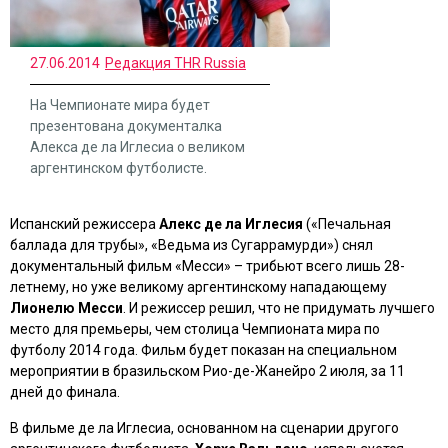
27.06.2014
Редакция THR Russia
На Чемпионате мира будет
презентована документалка
Алекса де ла Иглесиа о великом
аргентинском футболисте.
Испанский режиссера
Алекс де ла Иглесия
(
«Печальная
баллада для трубы», «Ведьма из Сугаррамурди»
) снял
документальный фильм
«Месси»
– трибьют всего лишь 28-
летнему, но уже великому аргентинскому нападающему
Лионелю Месси
. И режиссер решил, что не придумать лучшего
место для премьеры, чем столица Чемпионата мира по
футболу 2014 года. Фильм будет показан на специальном
мероприятии в бразильском Рио-де-Жанейро 2 июля, за 11
дней до финала.
В фильме де ла Иглесиа, основанном на сценарии другого