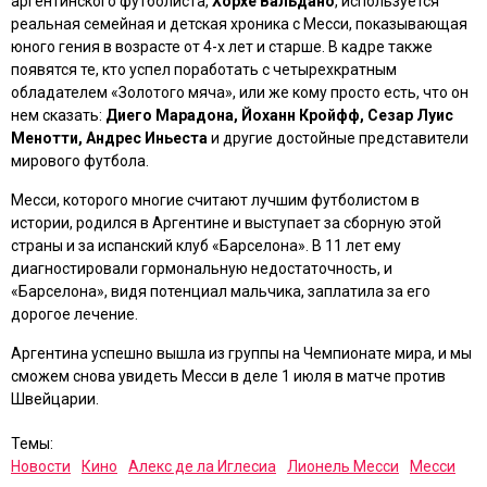
аргентинского футболиста,
Хорхе Вальдано
, используется
реальная семейная и детская хроника с Месси, показывающая
юного гения в возрасте от 4-х лет и старше. В кадре также
появятся те, кто успел поработать с четырехкратным
обладателем «Золотого мяча», или же кому просто есть, что он
нем сказать:
Диего Марадона, Йоханн Кройфф, Сезар Луис
Менотти, Андрес Иньеста
и другие достойные представители
мирового футбола.
Месси, которого многие считают лучшим футболистом в
истории, родился в Аргентине и выступает за сборную этой
страны и за испанский клуб «Барселона». В 11 лет ему
диагностировали гормональную недостаточность, и
«Барселона», видя потенциал мальчика, заплатила за его
дорогое лечение.
Аргентина успешно вышла из группы на Чемпионате мира, и мы
сможем снова увидеть Месси в деле 1 июля в матче против
Швейцарии.
Темы:
Новости
Кино
Алекс де ла Иглесиа
Лионель Месси
Месси