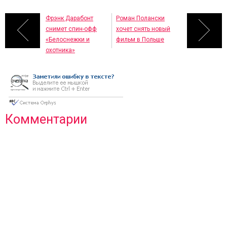
Фрэнк Дарабонт
Роман Полански
снимет спин-офф
хочет снять новый
«Белоснежки и
фильм в Польше
охотника»
Комментарии