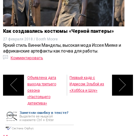
Как создавались костюмы «Черной пантеры»
27 февраля 2018 / Booth Moore
Яркий стиль Винни Манделы, высокая мода Иссея Мияке и
африканские артефакты как почва для работы.
Комментировать
Объявлена дата
Первый кадр с
выхода третьего
Идрисом Эльбой из
сезона
«Хоббса и Шоу»
«Настоящего
детектива»