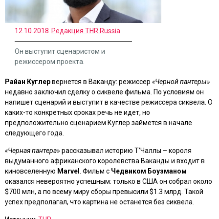
12.10.2018
Редакция THR Russia
Он выступит сценаристом и
режиссером проекта.
Райан Куглер
вернется в Ваканду: режиссер
«Черной пантеры»
недавно заключил сделку о сиквеле фильма. По условиям он
напишет сценарий и выступит в качестве режиссера сиквела. О
каких-то конкретных сроках речь не идет, но
предположительно сценарием Куглер займется в начале
следующего года.
«Черная пантера
» рассказывал историю Т’Чаллы – короля
выдуманного африканского королевства Ваканды и входит в
киновселенную
Marvel
. Фильм с
Чедвиком Боузманом
оказался невероятно успешным: только в США он собрал около
$700 млн, а по всему миру сборы превысили $1.3 млрд. Такой
успех предполагал, что картина не останется без сиквела.