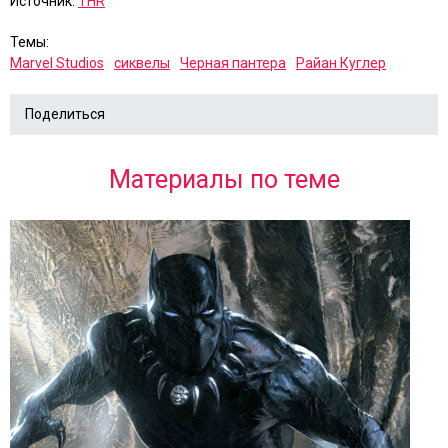
Источник:
THR
Темы:
Marvel Studios
сиквелы
Черная пантера
Райан Куглер
Поделиться
Материалы по теме