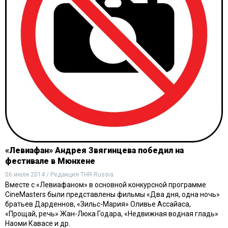
«Левиафан» Андрея Звягинцева победил на
фестивале в Мюнхене
06 июля 2014 / Редакция THR Russia
Вместе с «Левиафаном» в основной конкурсной программе
CineMasters были представлены фильмы «Два дня, одна ночь»
братьев Дарденнов, «Зильс-Мария» Оливье Ассайаса,
«Прощай, речь» Жан-Люка Годара, «Недвижная водная гладь»
Наоми Кавасе и др.