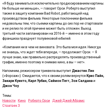
«Я буду заниматься исключительно продюсированием картины.
Ни больше ни меньше», — говорит Орси. Роберто выступил
также в защиту компании Bad Robot, работающей над
производством фильма. Некоторые поклонники фильма
недовольны тем, что съемки картины до сих пор не стартовали
и ее релиз по этой причине может быть отложен. Выход
третьей части запланирован на 2016-й — именно в этом году
франшиза празднует полувековой юбилей.
«Компания ни в чем не виновата. Это была моя идея. Никогда
не знаешь, что ждет тебя впереди, — продолжает Орси. — Я
лучше знаю, как правильно распределять производственный
график, именно поэтому я снимаю кино, а вы — нет».
Напомним, режиссером триквела выступит
Джастин Лин
(
«Форсаж»
). Ожидается, что к своим ролям вернутся
Крис Пайн,
Закари Куинто, Карл Урбан, Саймон Пегг, Зои Салдана
и
Джон Чоу
.
Темы:
Новости
Кино
Роберто Орси
Джей Джей Абрамс
Стратрек 3