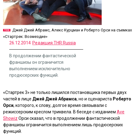
Джей Джей Абрамс, Алекс Курцман и Роберто Орси на съемках
«Стартрек: Возмездие»
26.12.2014
Редакция THR Russia
В продолжении фантастической
франшизы он ограничится
выполнением исключительно
продюсерских функций.
«Стартрек 3»
не только лишился постановщика первых двух
частей в лице
Джей Джей Абрамса
, но и сценариста
Роберто
Орси
, которого, к слову, долгое время связывали с
режиссерским креслом триквела. В беседе с изданием
Ave
Showiz
Орси сказал, что в продолжении фантастической
франшизы ограничится выполнением лишь продюсерских
функций.