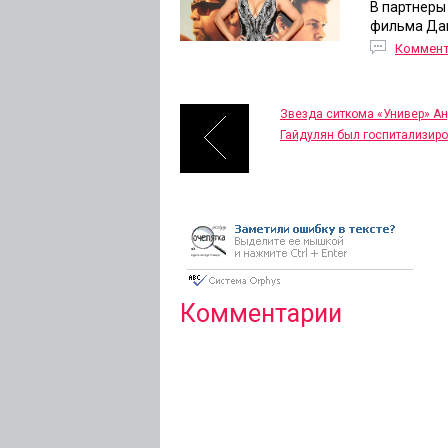
В партнеры
фильма Дан
Коммен
Звезда ситкома «Универ» А
Гайдулян был госпитализир
Комментарии