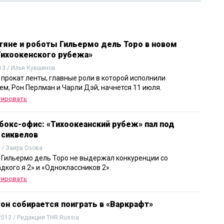
тяне и роботы Гильермо дель Торо в новом
Тихоокенского рубежа»
13 / Илья Кувшинов
 прокат ленты, главные роли в которой исполнили
ем, Рон Перлман и Чарли Дэй, начнется 11 июля.
тировать
бокс-офис: «Тихоокеанский рубеж» пал под
 сиквелов
 / Заира Озова
 Гильермо дель Торо не выдержал конкуренции со
дкого я 2» и «Одноклассников 2».
тировать
тон собирается поиграть в «Варкрафт»
2013 / Редакция THR Russia