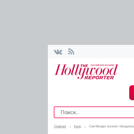
Главная
→
Кино
→
Сэм Мендес покинет «бондиану