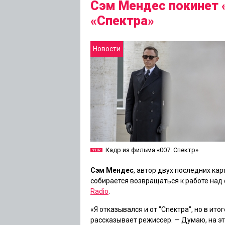
Сэм Мендес покинет 
«Спектра»
Новости
Кадр из фильма «007: Спектр»
Сэм Мендес
, автор двух последних ка
собирается возвращаться к работе над
Radio
.
«Я отказывался и от
"Спектра"
, но в ито
рассказывает режиссер. — Думаю, на э