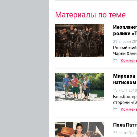
Материалы по теме
Иноплане
ролике «
29 апреля 20
Российский
Чарли Ханн
Коммен
Мировой 
натиском
15 июля 2013
Блокбастер
стороны «Га
Коммен
Пола Пат
23 сентября 