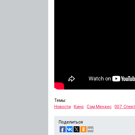
Темы:
Новости
Кино
Сэм Мендес
007: Спек
Поделиться