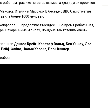
 в рабочем графике не остается места для других проектов.
Мексике, Италии и Марокко. В беседе с BBC Сэм отметил,
тавила более 1000 человек.
кайфолла"
, — продолжает Мендес. — Во время работы над
е, Сахаре, Риме, Альпах, Лондоне. Мы готовим очень
полнили
Дэниел Крейг, Кристоф Вальц, Бен Уишоу, Леа
, Рэйф Файнс, Наоми Харрис, Рори Киннер
.
ноября.