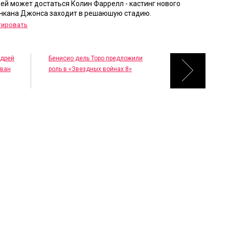
 ей может достаться Колин Фаррелл - кастинг нового
кана Джонса заходит в решаюшую стадию.
тировать
ндрей
Бенисио дель Торо предложили
ован
роль в «Звездных войнах 8»