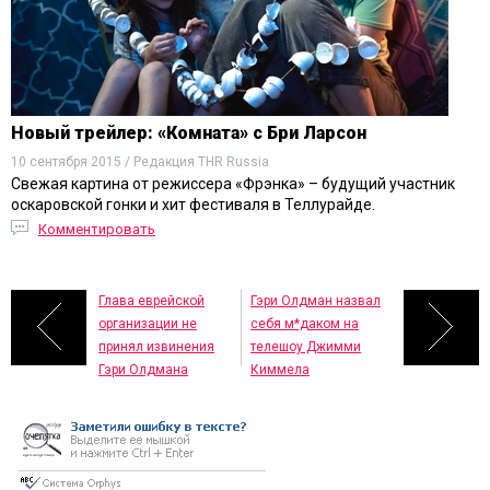
Новый трейлер: «Комната» с Бри Ларсон
10 сентября 2015 / Редакция THR Russia
Свежая картина от режиссера «Фрэнка» – будущий участник
оскаровской гонки и хит фестиваля в Теллурайде.
Комментировать
Глава еврейской
Гэри Олдман назвал
организации не
себя м*даком на
принял извинения
телешоу Джимми
Гэри Олдмана
Киммела