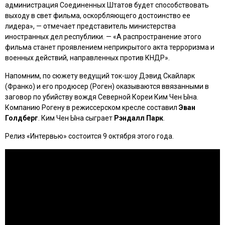
администрация Соединенных Штатов будет способствовать
выходу в свет фильма, оскорбляющего достоинство ее
лидера», — отмечает представитель министерства
иностранных дел республики. — «А распространение этого
фильма станет проявлением неприкрытого акта терроризма и
военных действий, направленных против КНДР».
Напомним, по сюжету ведущий ток-шоу Дэвид Скайларк
(Франко) и его продюсер (Роген) оказываются ввязанными в
заговор по убийству вождя Северной Кореи Ким Чен Ына.
Компанию Рогену в режиссерском кресле составил
Эван
Голдберг
. Ким Чен Ына сыграет
Рэндалл Парк
.
Релиз
«Интервью»
состоится 9 октября этого года.