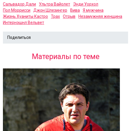
Сальвадор Дали
Ультра Вайолет
Энди Уорхол
Пол Моррисси
Джон Шлезингер
Вива
Я мужчина
Жизнь Хуаниты Кастро
Трах
Отрыв
Незамужняя женщина
Интернэшнл Вельвет
Поделиться
Материалы по теме