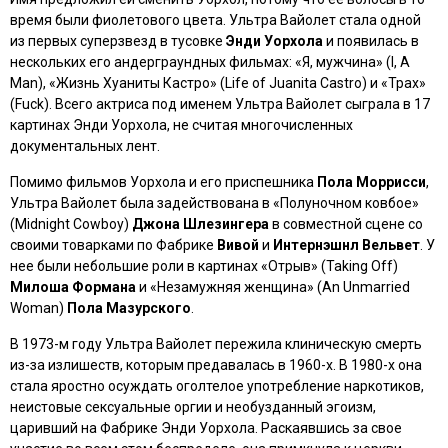
время были фиолетового цвета. Ультра Вайолет стала одной
из первых суперзвезд в тусовке
Энди Уорхола
и появилась в
нескольких его андерграундных фильмах: «
Я, мужчина» (I, A
Man
), «
Жизнь Хуаниты Кастро» (Life of Juanita Castro)
и «
Трах»
(Fuck
). Всего актриса под именем Ультра Вайолет сыграла в 17
картинах Энди Уорхола, не считая многочисленных
документальных лент.
Помимо фильмов Уорхола и его приспешника
Пола Моррисси
,
Ультра Вайолет была задействована в
«Полуночном ковбое»
(Midnight Cowboy)
Джона Шлезингера
в совместной сцене со
своими товарками по Фабрике
Вивой
и
Интернэшнл Вельвет
. У
нее были небольшие роли в картинах «
Отрыв» (Taking Off)
Милоша Формана
и
«Незамужняя женщина»
(An Unmarried
Woman)
Пола Мазурского
.
В 1973-м году Ультра Вайолет пережила клиническую смерть
из-за излишеств, которым предавалась в 1960-х. В 1980-х она
стала яростно осуждать оголтелое употребление наркотиков,
неистовые сексуальные оргии и необузданный эгоизм,
царивший на Фабрике Энди Уорхола. Раскаявшись за свое