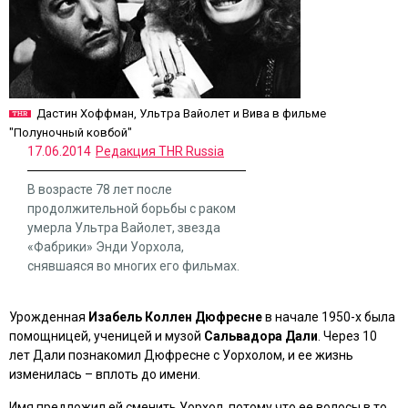
Дастин Хоффман, Ультра Вайолет и Вива в фильме
"Полуночный ковбой"
17.06.2014
Редакция THR Russia
В возрасте 78 лет после
продолжительной борьбы с раком
умерла Ультра Вайолет, звезда
«Фабрики» Энди Уорхола,
снявшаяся во многих его фильмах.
Урожденная
Изабель Коллен Дюфресне
в начале 1950-х была
помощницей, ученицей и музой
Сальвадора Дали
. Через 10
лет Дали познакомил Дюфресне с Уорхолом, и ее жизнь
изменилась – вплоть до имени.
Имя предложил ей сменить Уорхол, потому что ее волосы в то