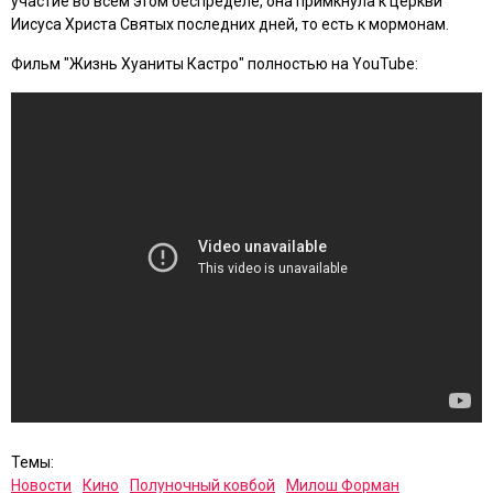
участие во всем этом беспределе, она примкнула к церкви
Иисуса Христа Святых последних дней, то есть к мормонам.
Фильм "Жизнь Хуаниты Кастро" полностью на YouTube:
Темы:
Новости
Кино
Полуночный ковбой
Милош Форман