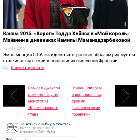
Канны 2015: «Кэрол» Тодда Хейнса и «Мой король»
Майвенн в дневниках Камилы Маманадзарбековой
18 мая 2015
Эмансипация США пятидесятых странным образом рифмуется
сталкивается с «майвенсипацией» нынешней Франции.
Комментировать
Сэмюэл Джексон
Стивен Спилберг
помнит наизусть
определился со
монолог из
своими
«Криминального
режиссерскими
чтива»
проектами