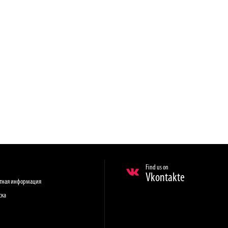
Find us on
Vkontakte
ктная информация
ска