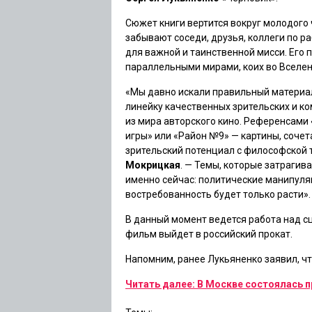
Сюжет книги вертится вокруг молодого 
забывают соседи, друзья, коллеги по ра
для важной и таинственной мисси. Его
параллельными мирами, коих во Вселен
«Мы давно искали правильный материа
линейку качественных зрительских и к
из мира авторского кино. Референсами
игры»
или
«Район №9»
— картины, соче
зрительский потенциал с философской 
Мокрицкая
. — Темы, которые затрагив
именно сейчас: политические манипуляц
востребованность будет только расти».
В данный момент ведется работа над с
фильм выйдет в российский прокат.
Напомним, ранее Лукьяненко заявил, ч
Читать далее: В Москве состоялась 