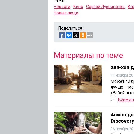
Темы:
Новости
Кино
Сергей Лукьяненко
Кл
Новые люди
Поделиться
Материалы по теме
Хип-хоп 
11 ноября 20
Может ли б
лучше — мо
«Взбей пыль
Коммен
Анаконда
Discovery
06 ноября 20