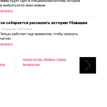
раммы будет одет в специальный костюм, который
у выбраться из змеи живым.
тировать
он собирается рассказать историю Убивашки
 / Редакция THR Russia
Пипца» работает над приквелом, чтобы «вернуть
натов».
тировать
Новый постер: «Мафия» Сарика
авце
Андреасяна