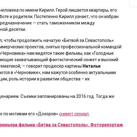
человека по имени Кирилл. Герой лишается квартиры, его
боте и родители. Постепенно Кирилл узнает, что он избран
 предназначение — стать таможенником между
ной десятки.
л, чтобы продолжить начатую
«Битвой за Севастополь»
оммерческих проектов, снятых профессиональной командой
«Черновика»
нам видятся такие фильмы, как
«Голодные
тающие захватывающий фантастический сюжет и высокий
тематикой, — говорит продюсер картины
Наталья
аются в
«Черновике»
, нам кажутся особенно актуальными
ии, роль истории в развитии общества – их
ценарием. Съемки запланированы на 2016 год. Тогда же
то по мотивам его
«Дозоров»
снимут сериал
.
премьера фильма «Битва за Севастополь». Фоторепортаж