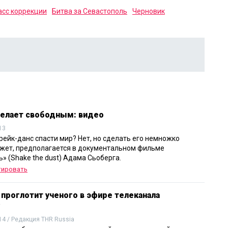
асс коррекции
Битва за Севастополь
Черновик
делает свободным: видео
13
рейк-данс спасти мир? Нет, но сделать его немножко
жет, предполагается в документальном фильме
» (Shake the dust) Адама Сьоберга.
тировать
 проглотит ученого в эфире телеканала
14 / Редакция THR Russia