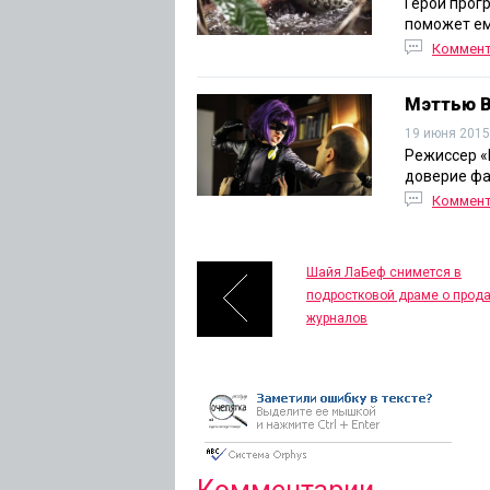
Герой прог
поможет ем
Коммен
Мэттью В
19 июня 2015
Режиссер «
доверие фа
Коммен
Шайя ЛаБеф снимется в
подростковой драме о прод
журналов