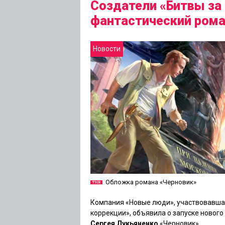
Создатели «Битвы за
фантастический рома
Новости
Обложка романа «Черновик»
Компания «Новые люди», участвовавша
коррекции»
, объявила о запуске новог
Сергея Лукьяненко
«Черновик»
.