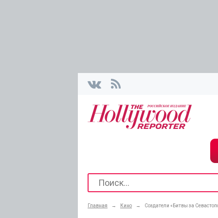
Главная
→
Кино
→
Создатели «Битвы за Севастоп