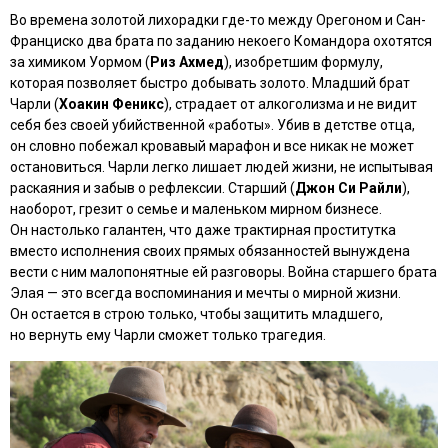
Во времена золотой лихорадки где-то между Орегоном и Сан-
Франциско два брата по заданию некоего Командора охотятся
за химиком Уормом (
Риз Ахмед
), изобретшим формулу,
которая позволяет быстро добывать золото. Младший брат
Чарли (
Хоакин Феникс
), страдает от алкоголизма и не видит
себя без своей убийственной «работы». Убив в детстве отца,
он словно побежал кровавый марафон и все никак не может
остановиться. Чарли легко лишает людей жизни, не испытывая
раскаяния и забыв о рефлексии. Старший (
Джон Си Райли
),
наоборот, грезит о семье и маленьком мирном бизнесе.
Он настолько галантен, что даже трактирная проститутка
вместо исполнения своих прямых обязанностей вынуждена
вести с ним малопонятные ей разговоры. Война старшего брата
Элая — это всегда воспоминания и мечты о мирной жизни.
Он остается в строю только, чтобы защитить младшего,
но вернуть ему Чарли сможет только трагедия.