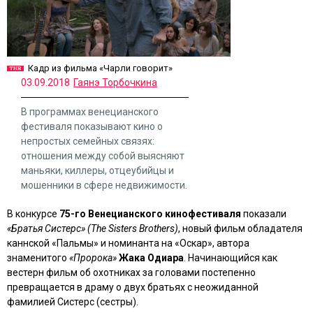
Кадр из фильма «Чарли говорит»
03.09.2018
Гаянэ Торбочкина
В программах венецианского
фестиваля показывают кино о
непростых семейных связях:
отношения между собой выясняют
маньяки, киллеры, отцеубийцы и
мошенники в сфере недвижимости.
В конкурсе
75-го Венецианского кинофестиваля
показали
«Братья Систерс» (The Sisters Brothers)
, новый фильм обладателя
каннской «Пальмы» и номинанта на «Оскар», автора
знаменитого
«Пророка»
Жака Одиара
. Начинающийся как
вестерн фильм об охотниках за головами постепенно
превращается в драму о двух братьях с неожиданной
фамилией Систерс (сестры).