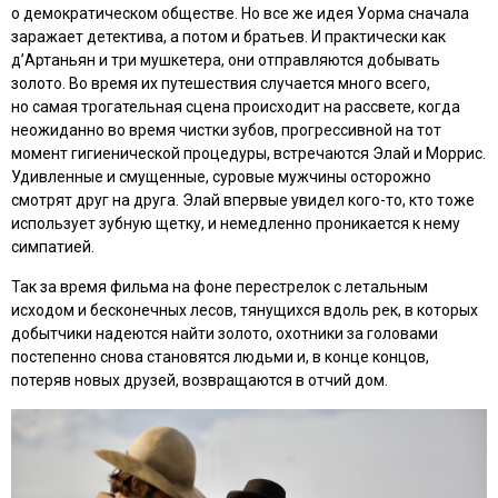
о демократическом обществе. Но все же идея Уорма сначала
заражает детектива, а потом и братьев. И практически как
дʼАртаньян и три мушкетера, они отправляются добывать
золото. Во время их путешествия случается много всего,
но самая трогательная сцена происходит на рассвете, когда
неожиданно во время чистки зубов, прогрессивной на тот
момент гигиенической процедуры, встречаются Элай и Моррис.
Удивленные и смущенные, суровые мужчины осторожно
смотрят друг на друга. Элай впервые увидел кого-то, кто тоже
использует зубную щетку, и немедленно проникается к нему
симпатией.
Так за время фильма на фоне перестрелок с летальным
исходом и бесконечных лесов, тянущихся вдоль рек, в которых
добытчики надеются найти золото, охотники за головами
постепенно снова становятся людьми и, в конце концов,
потеряв новых друзей, возвращаются в отчий дом.