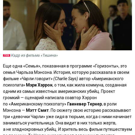
Кадр из фильма «Тишина»
Еще одна «Семья», показанная в программе «Горизонты», это
семья Чарльза Мэнсона. История, которую рассказала в своем
фильме
«Чарли говорит» (Charlie Says)
автор
«Американского
психопата»
Мэри Хэррон
, о том, как жила коммуна, созданная
одним из самых известных американских убийц. Проект
громкий — сценарий написала соавтор Хэррон
по «Американскому психопату»
Гвиневер Тернер
, в роли
Мэнсона —
Мэтт Смит
. По сюжету свою историю рассказывают
три «девочки Чарли» уже сидя в тюрьме, когда с ними начинает
заниматься учительница. Она видит в них только жертв,
а не хладнокровных убийц. И зритель весь фильм путешествуем