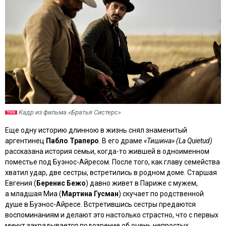
Кадр из фильма «Братья Систерс»
Еще одну историю длинною в жизнь снял знаменитый
аргентинец
Пабло Траперо
. В его драме
«Тишина» (La Quietud)
рассказана история семьи, когда-то жившей в одноименном
поместье под Буэнос-Айресом. После того, как главу семейства
хватил удар, две сестры, встретились в родном доме. Старшая
Евгения (
Беренис Бежо
) давно живет в Париже с мужем,
а младшая Миа (
Мартина Гусман
) скучает по родственной
душе в Буэнос-Айресе. Встретившись сестры предаются
воспоминаниям и делают это настолько страстно, что с первых
минут закрадывается подозрение об очень непростых