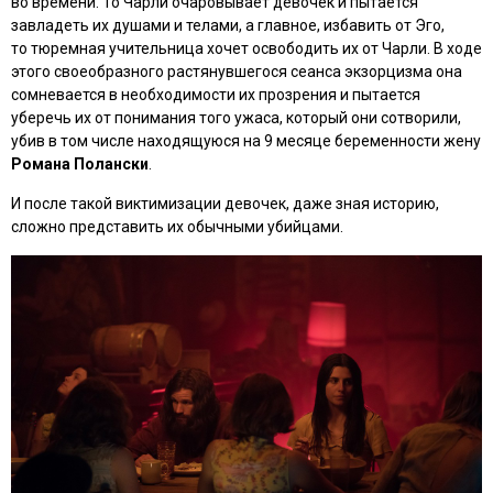
во времени. То Чарли очаровывает девочек и пытается
завладеть их душами и телами, а главное, избавить от Эго,
то тюремная учительница хочет освободить их от Чарли. В ходе
этого своеобразного растянувшегося сеанса экзорцизма она
сомневается в необходимости их прозрения и пытается
уберечь их от понимания того ужаса, который они сотворили,
убив в том числе находящуюся на 9 месяце беременности жену
Романа Полански
.
И после такой виктимизации девочек, даже зная историю,
сложно представить их обычными убийцами.