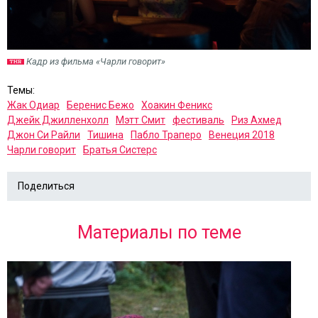
Кадр из фильма «Чарли говорит»
Темы:
Жак Одиар
Беренис Бежо
Хоакин Феникс
Джейк Джилленхолл
Мэтт Смит
фестиваль
Риз Ахмед
Джон Си Райли
Тишина
Пабло Траперо
Венеция 2018
Чарли говорит
Братья Систерс
Поделиться
Материалы по теме