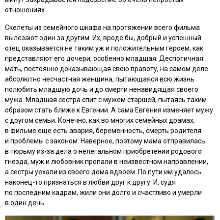
отношениях.
Скелеты из семейного шкафа на протяжении всего фильма
вылезают один за другим. Их, вроде бы, добрый и успешный
отец оказывается не таким уж и положительным героем, как
представляют его дочери, особенно младшая. Деспотичная
мать, постоянно доказывающая свою правоту, на самом деле
абсолютно несчастная женщина, пытающаяся всю жизнь
полюбить младшую дочь и до смерти ненавидящая своего
мужа. Младшая сестра спит с мужем старшей, пытаясь таким
образом стать ближе к Евгении. А сама Евгения изменяет мужу
с другом семьи. Конечно, как во многих семейных драмах,
в фильме еще есть авария, беременность, смерть родителя
и проблемы с законом. Наверное, поэтому мама отправилась
в тюрьму из-за дела о нелегальном приобретении родового
гнезда, муж и любовник пропали в неизвестном направлении,
а сестры уехали из своего дома вдвоем. По пути им удалось
наконец-то признаться в любви друг к другу. И, судя
по последним кадрам, жили они долго и счастливо и умерли
в один день.