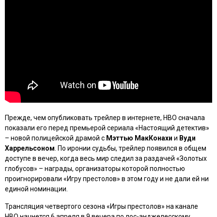
Прежде, чем опубликовать трейлер в интернете, HBO сначала
показали его перед премьерой сериала
«Настоящий детектив»
– новой полицейской драмой с
Мэттью МакКонахи
и
Вуди
Харрельсоном
. По иронии судьбы, трейлер появился в общем
доступе в вечер, когда весь мир следил за раздачей «Золотых
глобусов» – награды, организаторы которой полностью
проигнорировали
«Игру престолов»
в этом году и не дали ей ни
единой номинации.
Трансляция четвертого сезона
«Игры престолов»
на канале
HBO начнется 6 апреля в 9 вечера по лос-анджелесскому