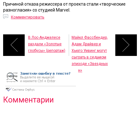
Причиной отказа режиссера от проекта стали «творческие
разногласия» со студией Marvel.
Комментировать
В Лос-Анджелесе
Майкл Фассбендер,
раздали «Золотые
Адам Драйвер и
глобусы» (репортаж)
Хьюго Уивинг могут
сыграть в седьмом
эпизоде «Звездных
войн»
Комментарии