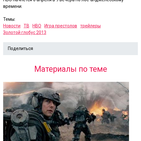
времени.
Темы:
Новости
ТВ
HBO
Игра престолов
трейлеры
Золотой глобус 2013
Поделиться
Материалы по теме