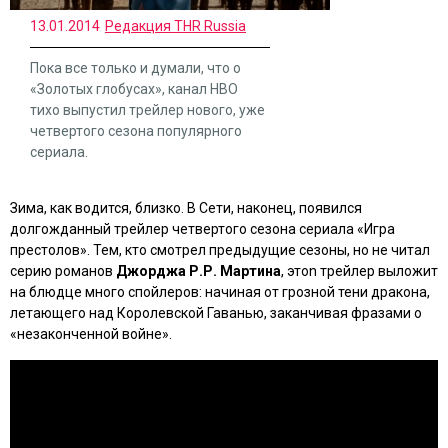
13.01.2014
Редакция THR Russia
Пока все только и думали, что о
«Золотых глобусах», канал HBO
тихо выпустил трейлер нового, уже
четвертого сезона популярного
сериала.
Зима, как водится, близко. В Сети, наконец, появился
долгожданный трейлер четвертого сезона сериала
«Игра
престолов»
. Тем, кто смотрел предыдущие сезоны, но не читал
серию романов
Джорджа Р.Р. Мартина
, этоn трейлер выложит
на блюдце много спойлеров: начиная от грозной тени дракона,
летающего над Королевской Гаванью, заканчивая фразами о
«незаконченной войне».