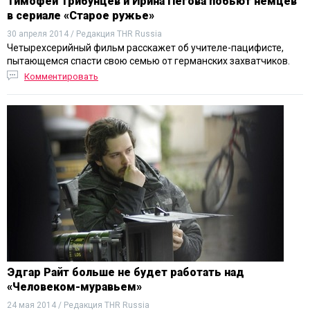
Тимофей Трибунцев и Ирина Пегова побьют немцев
в сериале «Старое ружье»
30 апреля 2014 / Редакция THR Russia
Четырехсерийный фильм расскажет об учителе-пацифисте,
пытающемся спасти свою семью от германских захватчиков.
Комментировать
Эдгар Райт больше не будет работать над
«Человеком-муравьем»
24 мая 2014 / Редакция THR Russia