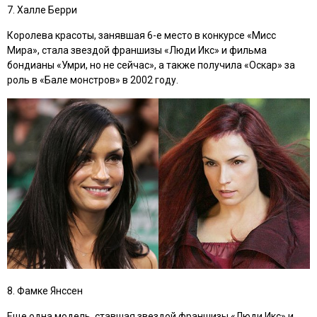
7. Халле Берри
Королева красоты, занявшая 6-е место в конкурсе «Мисс
Мира», стала звездой франшизы
«Люди Икс»
и фильма
бондианы
«Умри, но не сейчас»
, а также получила «Оскар» за
роль в
«Бале монстров»
в 2002 году.
8. Фамке Янссен
Еще одна модель, ставшая звездой франшизы
«Люди Икс»
и