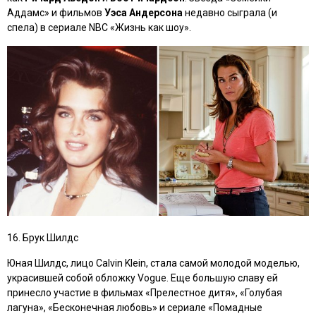
Аддамс»
и фильмов
Уэса Андерсона
недавно сыграла (и
спела) в сериале NBC
«Жизнь как шоу»
.
16. Брук Шилдс
Юная Шилдс, лицо Calvin Klein, стала самой молодой моделью,
украсившей собой обложку Vogue. Еще большую славу ей
принесло участие в фильмах
«Прелестное дитя», «Голубая
лагуна», «Бесконечная любовь»
и сериале
«Помадные