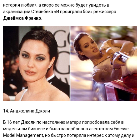
история любви»
, а скоро ее можно будет увидеть в
экранизации Стейнбека
«И проиграли бой»
режиссера
Джеймса Франко
.
14. Анджелина Джоли
В 16 лет Джоли по настоянию матери попробовала себя в
модельном бизнесе и была завербована агентством Finesse
Model Management, но быстро потеряла интерес к этому делу и