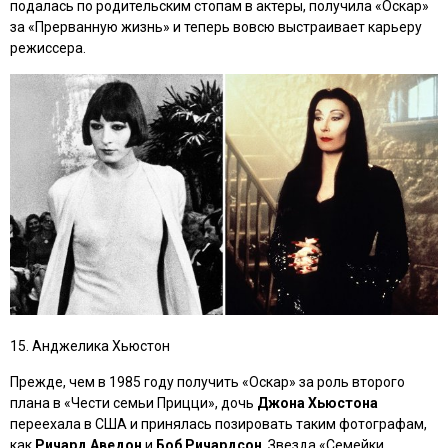
подалась по родительским стопам в актеры, получила «Оскар»
за
«Прерванную жизнь»
и теперь вовсю выстраивает карьеру
режиссера.
15. Анджелика Хьюстон
Прежде, чем в 1985 году получить «Оскар» за роль второго
плана в
«Чести семьи Прицци»
, дочь
Джона Хьюстона
переехала в США и принялась позировать таким фотографам,
как
Ричард Аведон
и
Боб Ричардсон
. Звезда
«Семейки