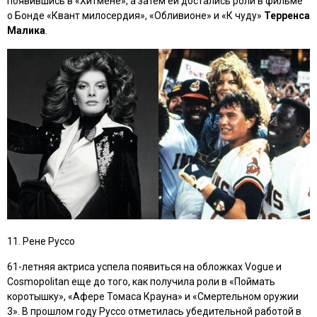
появившись в
«Хитмене»
, а затем ей достались роли в фильме
о Бонде
«Квант милосердия», «Обливионе»
и
«К чуду»
Терренса
Малика
.
11. Рене Руссо
61-летняя актриса успела появиться на обложках Vogue и
Cosmopolitan еще до того, как получила роли в
«Поймать
коротышку», «Афере Томаса Крауна»
и
«Смертельном оружии
3»
. В прошлом году Руссо отметилась убедительной работой в