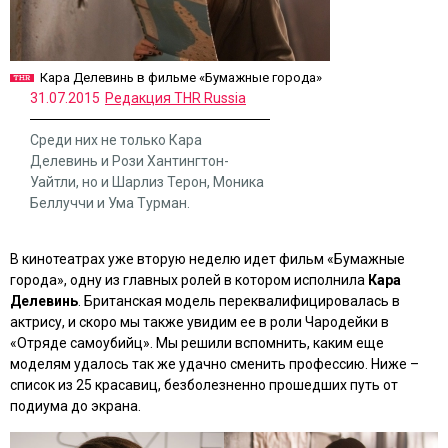
Кара Делевинь в фильме «Бумажные города»
31.07.2015
Редакция THR Russia
Среди них не только Кара
Делевинь и Рози Хантингтон-
Уайтли, но и Шарлиз Терон, Моника
Беллуччи и Ума Турман.
В кинотеатрах уже вторую неделю идет фильм
«Бумажные
города»
, одну из главных ролей в котором исполнила
Кара
Делевинь
. Британская модель переквалифицировалась в
актрису, и скоро мы также увидим ее в роли Чародейки в
«Отряде самоубийц»
. Мы решили вспомнить, каким еще
моделям удалось так же удачно сменить профессию. Ниже –
список из 25 красавиц, безболезненно прошедших путь от
подиума до экрана.