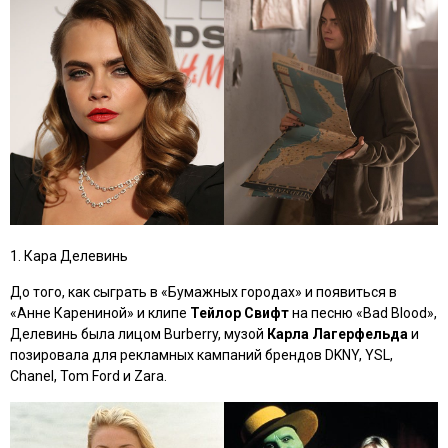
1. Кара Делевинь
До того, как сыграть в
«Бумажных городах»
и появиться в
«Анне Карениной»
и клипе
Тейлор Свифт
на песню «Bad Blood»,
Делевинь была лицом Burberry, музой
Карла Лагерфельда
и
позировала для рекламных кампаний брендов DKNY, YSL,
Chanel, Tom Ford и Zara.