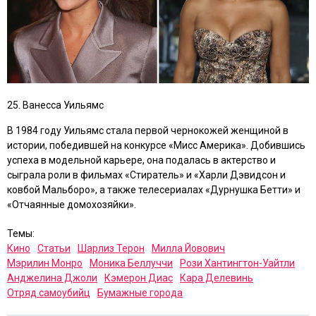
25. Ванесса Уильямс
В 1984 году Уильямс стала первой чернокожей женщиной в
истории, победившей на конкурсе «Мисс Америка». Добившись
успеха в модельной карьере, она подалась в актерство и
сыграла роли в фильмах
«Стиратель»
и
«Харли Дэвидсон и
ковбой Мальборо»
, а также телесериалах
«Дурнушка Бетти»
и
«Отчаянные домохозяйки»
.
Темы:
Кино
Статьи
Шарлиз Терон
Милла Йовович
Мэрилин Монро
Моника Беллуччи
Рози Хантингтон-Уайтли
Анджелина Джоли
Кэмерон Диас
Кара Делевинь
Отряд самоубийц
Бумажные города