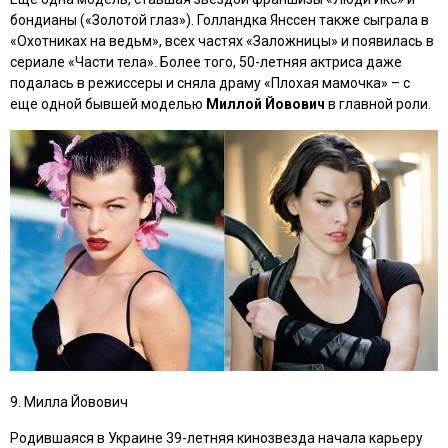
бондианы (
«Золотой глаз»
). Голландка Янссен также сыграла в
«Охотниках на ведьм»
, всех частях
«Заложницы»
и появилась в
сериале
«Части тела»
. Более того, 50-летняя актриса даже
подалась в режиссеры и сняла драму
«Плохая мамочка»
– с
еще одной бывшей моделью
Миллой Йовович
в главной роли.
9. Милла Йовович
Родившаяся в Украине 39-летняя кинозвезда начала карьеру