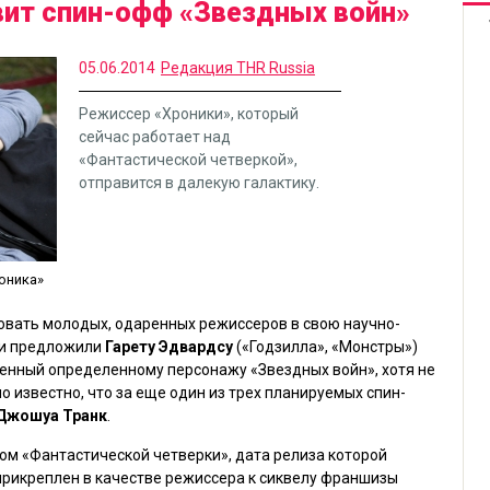
ит спин-офф «Звездных войн»
05.06.2014
Редакция THR Russia
Режиссер «Хроники», который
сейчас работает над
«Фантастической четверкой»,
отправится в далекую галактику.
оника»
овать молодых, одаренных режиссеров в свою научно-
ни предложили
Гарету Эдвардсу
(
«Годзилла», «Монстры»
)
щенный определенному персонажу
«Звездных войн»
, хотя не
о известно, что за еще один из трех планируемых спин-
Джошуа Транк
.
том
«Фантастической четверки»
, дата релиза которой
 прикреплен в качестве режиссера к сиквелу франшизы