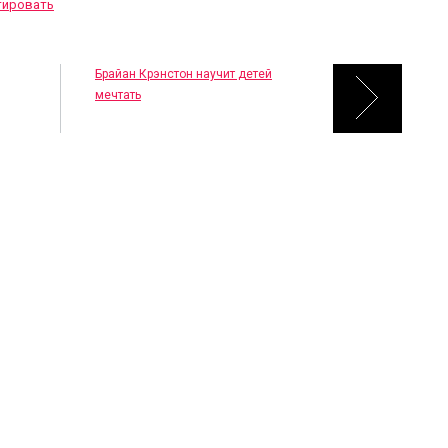
тировать
Брайан Крэнстон научит детей
мечтать