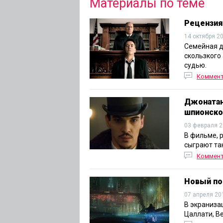
Материалы по теме
Рецензия
14 октября 2
Семейная д
скользкого
судью.
Коммен
Джонатан
шпионско
03 февраля 2
В фильме, 
сыграют та
Коммен
Новый по
07 апреля 20
В экраниза
Цаллати, В