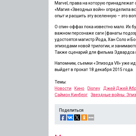
Marvel, права на которую принадлежат 
«Магия
«Звездных войн»
определила все
опыт и расшить эту вселенную – это в
О спин-оффах пока известно мало. Их б
важном персонаже саги (фанаты подоз
удостоятся магистр Йода, Хан Соло и Бо
эпизодами новой трилогии, и занимают
Также сценарий для фильма Эдвардса
Напомним, съемки
«Эпизода VII»
уже ид
выйдет в прокат 18 декабря 2015 года.
Темы:
Новости
Кино
Disney
Джей Джей Аб
Саймон Кинберг
Звездные войны. Эпиз
Поделиться