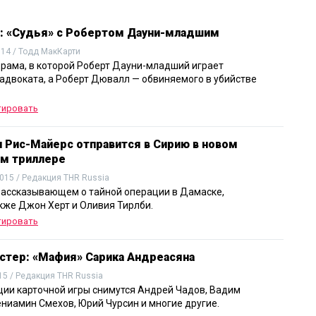
: «Судья» с Робертом Дауни-младшим
014 / Тодд МакКарти
рама, в которой Роберт Дауни-младший играет
 адвоката, а Роберт Дювалл — обвиняемого в убийстве
тировать
 Рис-Майерс отправится в Сирию в новом
м триллере
015 / Редакция THR Russia
рассказывающем о тайной операции в Дамаске,
кже Джон Херт и Оливия Тирлби.
тировать
стер: «Мафия» Сарика Андреасяна
15 / Редакция THR Russia
ции карточной игры снимутся Андрей Чадов, Вадим
ениамин Смехов, Юрий Чурсин и многие другие.