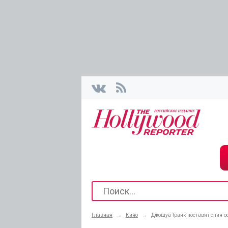
Главная
→
Кино
→
Джошуа Транк поставит спин-о