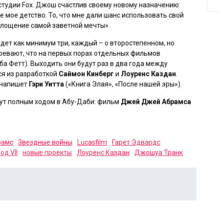
студии Fox. Джош счастлив своему новому назначению:
 мое детство. То, что мне дали шанс использовать свой
оплощение самой заветной мечты».
удет как минимум три, каждый – о второстепенном, но
ревают, что на первых порах отдельных фильмов
ба Фетт). Выходить они будут раз в два года между
ся из разработкой
Саймон Кинберг
и
Лоуренс Каздан
.
 напишет
Гэри Уитта
(
«Книга Элая», «После нашей эры»
).
ут полным ходом в Абу-Даби: фильм
Джей Джей Абрамса
рамс
Звездные войны
Lucasfilm
Гарет Эдвардс
од VII
новые проекты
Лоуренс Каздан
Джошуа Транк