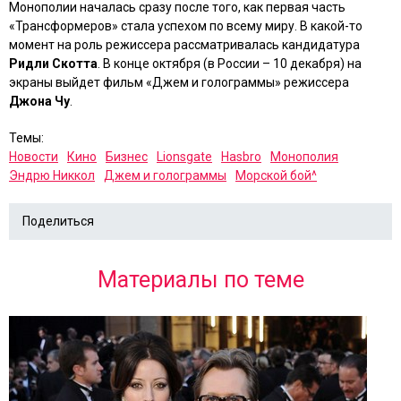
Монополии началась сразу после того, как первая часть
«Трансформеров» стала успехом по всему миру. В какой-то
момент на роль режиссера рассматривалась кандидатура
Ридли Скотта
. В конце октября (в России – 10 декабря) на
экраны выйдет фильм «
Джем и голограммы
» режиссера
Джона Чу
.
Темы:
Новости
Кино
Бизнес
Lionsgate
Hasbro
Монополия
Эндрю Никкол
Джем и голограммы
Морской бой^
Поделиться
Материалы по теме