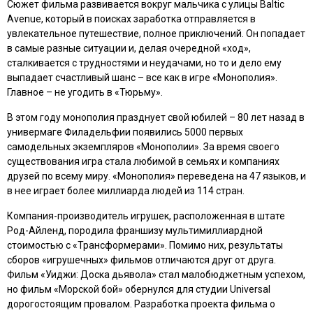
Сюжет фильма развивается вокруг мальчика с улицы Baltic
Avenue, который в поисках заработка отправляется в
увлекательное путешествие, полное приключений. Он попадает
в самые разные ситуации и, делая очередной «ход»,
сталкивается с трудностями и неудачами, но то и дело ему
выпадает счастливый шанс – все как в игре «Монополия».
Главное – не угодить в «Тюрьму».
В этом году монополия празднует свой юбилей – 80 лет назад в
универмаге Филадельфии появились 5000 первых
самодельных экземпляров «Монополии». За время своего
существования игра стала любимой в семьях и компаниях
друзей по всему миру. «Монополия» переведена на 47 языков, и
в нее играет более миллиарда людей из 114 стран.
Компания-производитель игрушек, расположенная в штате
Род-Айленд, породила франшизу мультимиллиардной
стоимостью с «
Трансформерами
». Помимо них, результаты
сборов «игрушечных» фильмов отличаются друг от друга.
Фильм «
Уиджи: Доска дьявола
» стал малобюджетным успехом,
но фильм «
Морской бой
» обернулся для студии Universal
дорогостоящим провалом. Разработка проекта фильма о