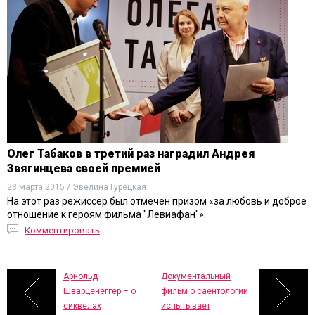
Олег Табаков в третий раз наградил Андрея
Звягинцева своей премией
23 марта 2015 / Эвелина Гурецкая
На этот раз режиссер был отмечен призом «за любовь и доброе
отношение к героям фильма "Левиафан"».
Комментировать
Арнольд
Документальный
Шварценеггер – о
фильм о саентологии
сиквелах
испытывает