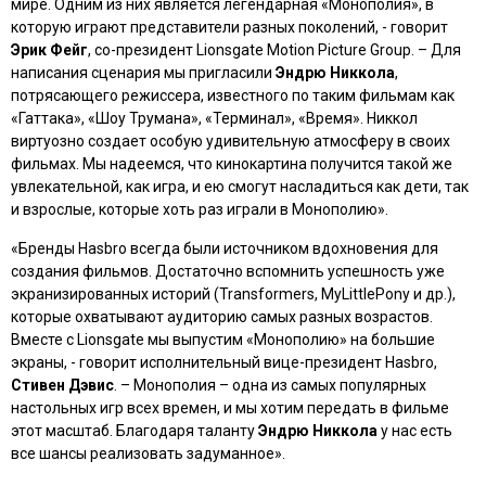
мире. Одним из них является легендарная «Монополия», в
которую играют представители разных поколений, - говорит
Эрик Фейг
, со-президент Lionsgate Motion Picture Group. – Для
написания сценария мы пригласили
Эндрю Никкола
,
потрясающего режиссера, известного по таким фильмам как
«
Гаттака
», «
Шоу Трумана
», «
Терминал
», «
Время
». Никкол
виртуозно создает особую удивительную атмосферу в своих
фильмах. Мы надеемся, что кинокартина получится такой же
увлекательной, как игра, и ею смогут насладиться как дети, так
и взрослые, которые хоть раз играли в Монополию».
«Бренды Hasbro всегда были источником вдохновения для
создания фильмов. Достаточно вспомнить успешность уже
экранизированных историй (Transformers, MyLittlePony и др.),
которые охватывают аудиторию самых разных возрастов.
Вместе с Lionsgate мы выпустим «Монополию» на большие
экраны, - говорит исполнительный вице-президент Hasbro,
Стивен Дэвис
. – Монополия – одна из самых популярных
настольных игр всех времен, и мы хотим передать в фильме
этот масштаб. Благодаря таланту
Эндрю Никкола
у нас есть
все шансы реализовать задуманное».