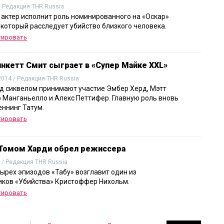
/ Редакция THR Russia
 актер исполнит роль номинированного на «Оскар»
 который расследует убийство близкого человека.
тировать
нкетт Смит сыграет в «Супер Майке XXL»
2014 / Редакция THR Russia
ад сиквелом принимают участие Эмбер Херд, Мэтт
 Манганьелло и Алекс Петтифер. Главную роль вновь
еннинг Татум.
тировать
 Томом Харди обрел режиссера
 / Редакция THR Russia
ырех эпизодов «Табу» возглавит один из
ков «Убийства» Кристоффер Нихольм.
тировать