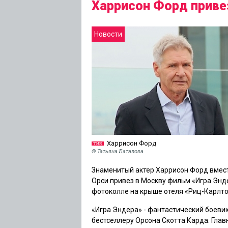
Харрисон Форд приве
Новости
Харрисон Форд
© Татьяна Баталова
Знаменитый актер Харрисон Форд вмес
Орси привез в Москву фильм «Игра Энд
фотоколле на крыше отеля «Риц-Карлто
«Игра Эндера» - фантастический боеви
бестселлеру Орсона Скотта Карда. Гла