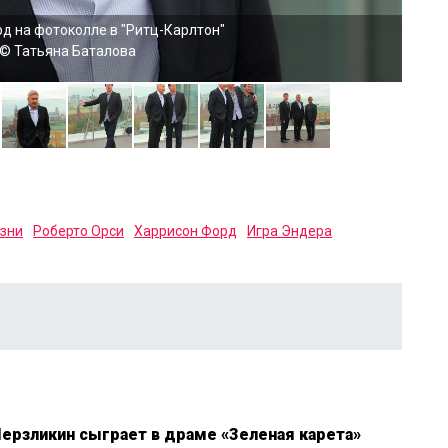
д на фотоколле в "Ритц-Карлтон"
© Татьяна Баталова
зни
Роберто Орси
Харрисон Форд
Игра Эндера
ерзликин сыграет в драме «Зеленая карета»