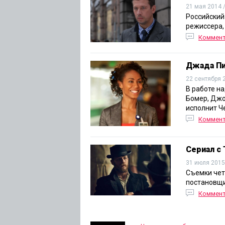
21 мая 2014 
Российский
режиссера,
Коммен
Джада Пи
22 сентября 
В работе н
Бомер, Джо
исполнит Ч
Коммен
Сериал с
31 июля 2015
Съемки чет
постановщи
Коммен