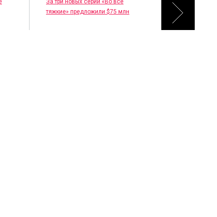
е
За три новых серии «Во все
тяжкие» предложили $75 млн