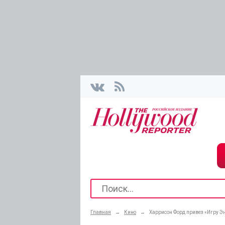
Главная
→
Кино
→
Харрисон Форд привез «Игру Э