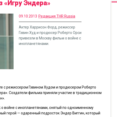
з «Игру Эндера»
09.10.2013
Редакция THR Russia
Актер Харрисон Форд, режиссер
Гэвин Худ и продюсер Роберто Орси
привезли в Москву фильм о войне с
инопланетянами.
те с режиссером Гэвином Худом и продюсером Роберто
ера». Создатели фильма приняли участие в традиционном
н».
к о войне с инопланетянами, снятый по одноименному
вный герой — одаренный подросток Эндер Виггин, который