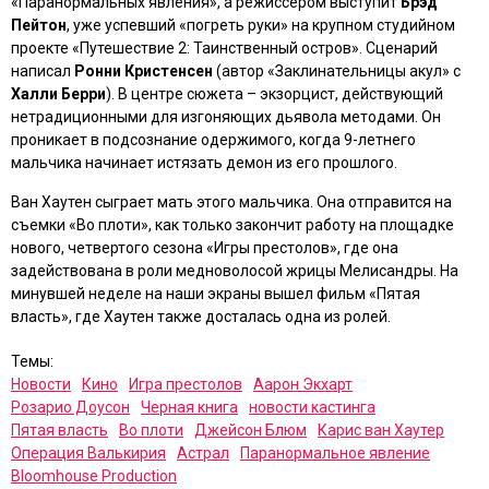
«Паранормальных явления»
, а режиссером выступит
Брэд
Пейтон
, уже успевший «погреть руки» на крупном студийном
проекте
«Путешествие 2: Таинственный остров»
. Сценарий
написал
Ронни Кристенсен
(автор
«Заклинательницы акул»
с
Халли Берри
). В центре сюжета – экзорцист, действующий
нетрадиционными для изгоняющих дьявола методами. Он
проникает в подсознание одержимого, когда 9-летнего
мальчика начинает истязать демон из его прошлого.
Ван Хаутен сыграет мать этого мальчика. Она отправится на
съемки
«Во плоти»
, как только закончит работу на площадке
нового, четвертого сезона
«Игры престолов»
, где она
задействована в роли медноволосой жрицы Мелисандры. На
минувшей неделе на наши экраны вышел фильм
«Пятая
власть»
, где Хаутен также досталась одна из ролей.
Темы:
Новости
Кино
Игра престолов
Аарон Экхарт
Розарио Доусон
Черная книга
новости кастинга
Пятая власть
Во плоти
Джейсон Блюм
Карис ван Хаутер
Операция Валькирия
Астрал
Паранормальное явление
Bloomhouse Production