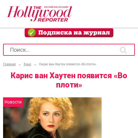
Главная
→
Кино
→
Карис ван Хаутен появится «Во плоти»
Карис ван Хаутен появится «Во
плоти»
Новости