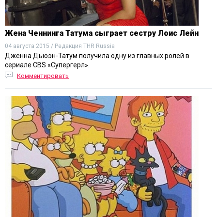
Жена Ченнинга Татума сыграет сестру Лоис Лейн
04 августа 2015 / Редакция THR Russia
Дженна Дьюэн-Татум получила одну из главных ролей в
сериале CBS «Супергерл».
Комментировать