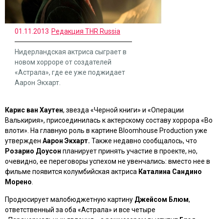
01.11.2013
Редакция THR Russia
Нидерландская актриса сыграет в
новом хорроре от создателей
«Астрала», где ее уже поджидает
Аарон Экхарт.
Карис ван Хаутен
, звезда
«Черной книги»
и
«Операции
Валькирия»
, присоединилась к актерскому составу хоррора
«Во
влоти»
. На главную роль в картине Bloomhouse Production уже
утвержден
Аарон Экхарт.
Также недавно сообщалось, что
Розарио Доусон
планирует принять участие в проекте, но,
очевидно, ее переговоры успехом не увенчались: вместо нее в
фильме появится колумбийская актриса
Каталина Сандино
Морено
.
Продюсирует малобюджетную картину
Джейсом Блюм
,
ответственный за оба
«Астрала»
и все четыре