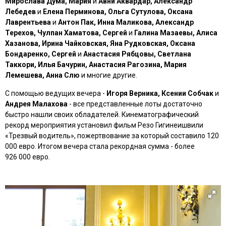
Мирослава Дума, Мария
и
Авни Аквардар, Александр
Лебедев
и
Елена Перминова, Ольга Сутулова, Оксана
Лаврентьева
и
Антон Пак, Инна Маликова, Александр
Терехов, Чулпан Хаматова, Сергей
и
Галина Мазаевы, Алиса
Хазанова, Ирина Чайковская, Яна Рудковская, Оксана
Бондаренко, Сергей
и
Анастасия Рябцовы, Светлана
Таккори, Илья Бачурин, Анастасия Рагозина, Мария
Лемешева, Анна Слю
и многие другие.
С помощью ведущих вечера -
Игоря Верника, Ксении Собчак
и
Андрея Малахова
- все представленные лоты достаточно
быстро нашли своих обладателей. Кинематографический
рекорд мероприятия установил фильм Резо Гигинеишвили
«Трезвый водитель», пожертвование за который составило 120
000 евро. Итогом вечера стала рекордная сумма - более
926 000 евро.