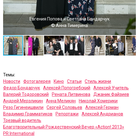
Евгения Попова и Светлана Бондарчук
© Анна Тимерина
Темы:
Новости
Фотогалерея
Кино
Статьи
Стиль жизни
Федор Бондарчук
Алексей Попогребский
Алексей Учитель
Валерий Тодоровский
Рената Литвинова
Джаник Файзиев
Андрей Мерзликин
Анна Меликян
Николай Хомерики
Резо Гигинеишвили
Сергей Соловьев
Алексей Герман
Владимир Грамматиков
Репортажи
Алексей Андрианов
Трезвый водитель
Благотворительный Рождественский Вечер «Action! 2013»
PR International