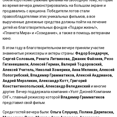
сняли короткометражные фильмы на свободную тему, которые
во время вечера демонстрировались на большом экране и
продавались с аукциона. Победители лотов стали
правообладателями этих уникальных фильмов, а все
вырученные денежные средства должны пойти на лечение
детей из благотворительных фондов «Подари жизнь!»,
«Планета Мира» и «Созидание», а также в помощь ветеранам
кино.
В этом году в благотворительном вечере приняли участие
знаменитые режиссеры и актеры страны:
Федор Бондарчук,
Сергей Соловьев, Рената Литвинова, Джаник Файзиев, Резо
Гигинеишвили, Алексей Герман, Валерий Тодоровский,
Алексей Учитель, Николай Хомерики, Анна Меликян, Алексей
Попогребский, Владимир Грамматиков, Алексей Андрианов,
Андрей Мерзликин, Александр Котт, Григорий
Константинопольский, Александр Велединский
и многие
другие. Вечер поддержала компания «Уолт Дисней Компании
СНГ», главный режиссер которой
Владимир Грамматиков
представил свой фильм.
Среди гостей вечера были:
Ольга Слуцкер, Полина Дерипаска,