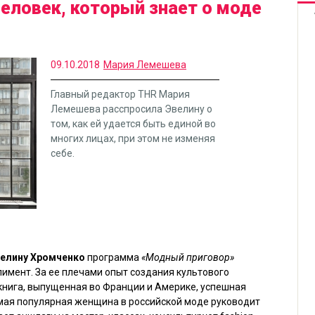
еловек, который знает о моде
09.10.2018
Мария Лемешева
Главный редактор THR Мария
Лемешева расспросила Эвелину о
том, как ей удается быть единой во
многих лицах, при этом не изменяя
себе.
елину Хромченко
программа
«Модный приговор»
плимент. За ее плечами опыт создания культового
 книга, выпущенная во Франции и Америке, успешная
амая популярная женщина в российской моде руководит