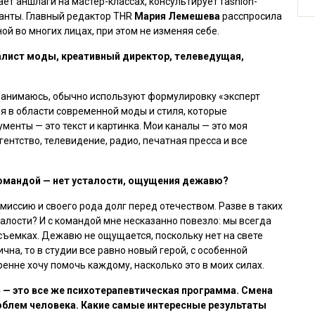
ет аншлаги на мастер-классах, консультирует fashion-
анты. Главный редактор THR
Мария Лемешева
расспросила
ной во многих лицах, при этом не изменяя себе.
алист моды, креативный директор, телеведущая,
 занимаюсь, обычно используют формулировку «эксперт
ия в области современной моды и стиля, которые
менты — это текст и картинка. Мои каналы — это моя
ентство, телевидение, радио, печатная пресса и все
 командой — нет усталости, ощущения дежавю?
иссию и своего рода долг перед отечеством. Разве в таких
алости? И с командой мне несказанно повезло: мы всегда
а съемках. Дежавю не ощущается, поскольку нет на свете
на, то в студии все равно новый герой, с особенной
ренне хочу помочь каждому, насколько это в моих силах.
 — это все же психотерапевтическая программа. Смена
облем человека. Какие самые интересные результаты