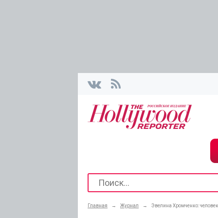
Главная
→
Журнал
→
Эвелина Хромченко: человек,