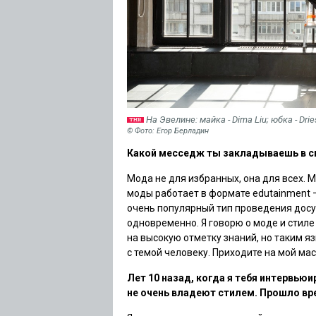
На Эвелине: майка - Dima Liu; юбка - Dri
© Фото: Егор Берладин
Какой месседж ты закладываешь в с
Мода не для избранных, она для всех. 
моды работает в формате edutainment —
очень популярный тип проведения досу
одновременно. Я говорю о моде и стил
на высокую отметку знаний, но таким 
с темой человеку. Приходите на мой ма
Лет 10 назад, когда я тебя
интервьюир
не очень владеют стилем. Прошло вр