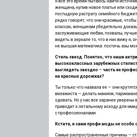
Я все это время пытаюсь найти источн
женщина, купив новое платье или сходи
постыдную растрату семейного бюджета
редко говорят, что они красивые, чтобы 
классах, женщинам убедительно доказыв
заслуживающие любви, похвалы, лучше
видеть в зеркале то, что в них вижу я,
не высшая математика: постичь азы мо
Стиль звезд. Понятно, что наши акт
высококлассных зарубежных стилистов
выглядеть звездно
—
часть их профе
на красных дорожках?
Ты только что назвала ее — они крутятс
визажиста — делать макияж, парикмахе
одевать. Но у нас все заранее уверены 
приводит к летальному исходу для ими
с профессионалами.
Кстати, и сами профи моды не особо
Самые распространенные причины — стр