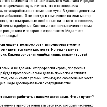
ик этого комплекса вины национального масштаба. Нередко
в в парикмахерскую, считает, что она совершила
, хотя зарабатывает не меньше мужа. В детстве девочкам
не избаловать. Я же всегда, в том числе и на моих мастер-
аю, что они красивые, особенные, ни на кого не похожие,
й жизни, одобрения. Как только женщины начинают сами
 они расцветают и прекрасно справляются. Мода — это
жет каждый.
рисы лишены возможности использовать услуги
 и крутятся сами как могут. Но тем не менее
ссии. Какова основная ошибка наших знаменитостей
я сами. А не должны. Их профессия играть, профессия
р будет профессионально делать прически, а стилист
в том, что «и сами с усами». Это модное самолечение часто
джа. Надо договариваться о сотрудничестве
 стремятся
работать с нашими актрисами. Что их пугает?
емление артистов навязать свой вкус, который частенько