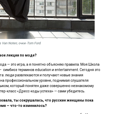
es Van Noten; очки -Tom Ford
вои лекции по моде?
Мода — это игра, а я понятно объясняю правила. Моя Школа
 симбиоз терминов education и entertainment. Сегодня это
га: люди развлекаются и получают новые знания
е на профессиональном уровне, поднимая слушателя
языком, который понятен даже совершенно незнакомому
стер-класс «Дресс-коды успеха» — сами убедитесь.
овала, ты сокрушалась, что русские женщины пока
емя — что-то изменилось?