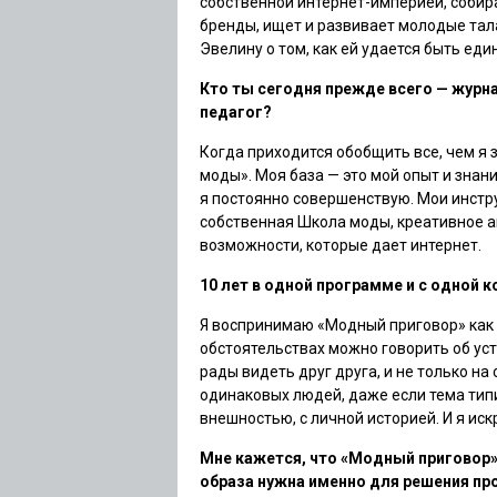
собственной интернет-империей, собира
бренды, ищет и развивает молодые тал
Эвелину о том, как ей удается быть еди
Кто ты сегодня прежде всего — журн
педагог?
Когда приходится обобщить все, чем я
моды». Моя база — это мой опыт и знан
я постоянно совершенствую. Мои инстру
собственная Школа моды, креативное аг
возможности, которые дает интернет.
10 лет в одной программе и с одной
Я воспринимаю «Модный приговор» как м
обстоятельствах можно говорить об уст
рады видеть друг друга, и не только н
одинаковых людей, даже если тема типич
внешностью, с личной историей. И я иск
Мне кажется, что «Модный приговор»
образа нужна именно для решения пр