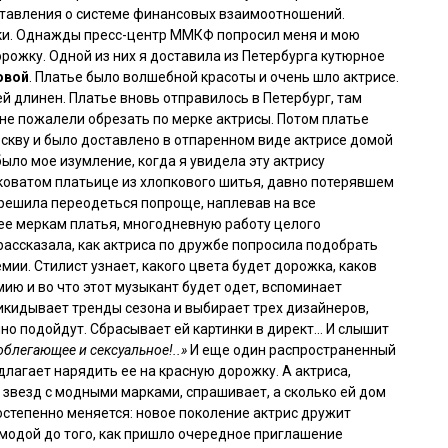
ставления о системе финансовых взаимоотношений.
ки. Однажды пресс-центр ММКФ попросил меня и мою
рожку. Одной из них я доставила из Петербурга кутюрное
овой
. Платье было волшебной красоты и очень шло актрисе.
ей длинен. Платье вновь отправилось в Петербург, там
не пожалели обрезать по мерке актрисы. Потом платье
скву и было доставлено в отпаренном виде актрисе домой
ло мое изумление, когда я увидела эту актрису
коватом платьице из хлопкового шитья, давно потерявшем
 решила переодеться попроще, наплевав на все
 ее меркам платья, многодневную работу целого
рассказала, как актриса по дружбе попросила подобрать
мии. Стилист узнает, какого цвета будет дорожка, каков
мию и во что этот музыкант будет одет, вспоминает
икидывает тренды сезона и выбирает трех дизайнеров,
но подойдут. Сбрасывает ей картинки в директ… И слышит
 облегающее и сексуальное!..»
И еще один распространенный
длагает нарядить ее на красную дорожку. А актриса,
 звезд с модными марками, спрашивает, а сколько ей дом
постепенно меняется: новое поколение актрис дружит
 модой до того, как пришло очередное приглашение