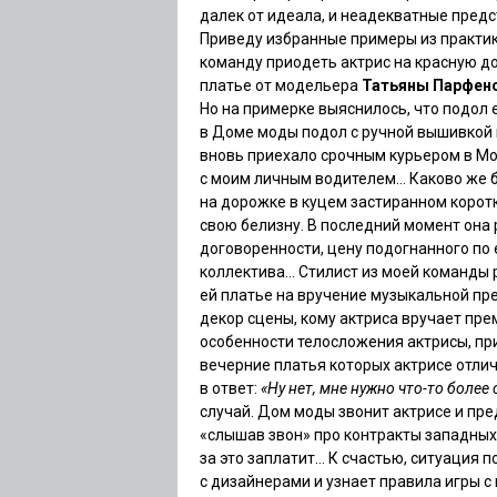
далек от идеала, и неадекватные пред
Приведу избранные примеры из практи
команду приодеть актрис на красную до
платье от модельера
Татьяны Парфен
Но на примерке выяснилось, что подол 
в Доме моды подол с ручной вышивкой 
вновь приехало срочным курьером в Мо
с моим личным водителем… Каково же бы
на дорожке в куцем застиранном корот
свою белизну. В последний момент она
договоренности, цену подогнанного по
коллектива… Стилист из моей команды 
ей платье на вручение музыкальной пре
декор сцены, кому актриса вручает пре
особенности телосложения актрисы, пр
вечерние платья которых актрисе отлич
в ответ:
«Ну нет, мне нужно что-то более
случай. Дом моды звонит актрисе и пре
«слышав звон» про контракты западных
за это заплатит… К счастью, ситуация 
с дизайнерами и узнает правила игры с