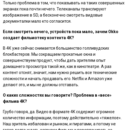
Только проблема в том, что показывать на таких совершенных
экранах пока почти нечего. Телеканалы транслируют
изображение в SD, а бесконечно смотреть видовые
документалки мало кто согласится.
Если смотреть нечего, устройств пока мало, зачем Okko
создает фильмотеку контента 4К?
В 4К уже сейчас снимается большинство голливудских
блокбастеров. Мы сокращаем прокатные окна и
совершенствуем продукт, чтобы дать зрителям опыт
домашнего просмотра такой же, как в кинотеатре. А раз
контент отснят, значит, нам нужно решить все технические
сложности и начать продавать его. Netflix и Amazon уже
делают это, и мы не должны отставать.
О каких сложностях вы говорите? Проблема в «весе»
фильма 4К?
Грубо говоря, да. Видео в формате 4K содержит огромное
количество информации, поэтому действительно «тяжелое».
Наш зритель избалован и рынком, и пиратами, а потому не
готов долго ждать загрузки фильма и переплачивать за